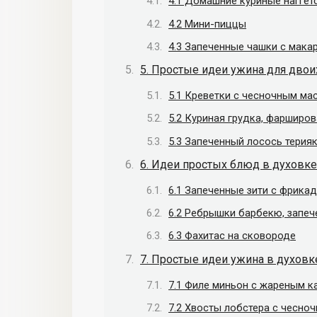
4.1 Домашние куриные наггет
4.2 Мини-пиццы
4.3 Запеченные чашки с мака
5. Простые идеи ужина для двои
5.1 Креветки с чесночным ма
5.2 Куриная грудка, фарширо
5.3 Запеченный лосось тери
6. Идеи простых блюд в духовке
6.1 Запеченные зити с фрика
6.2 Ребрышки барбекю, запеч
6.3 Фахитас на сковороде
7. Простые идеи ужина в духовк
7.1 Филе миньон с жареным к
7.2 Хвосты лобстера с чесно