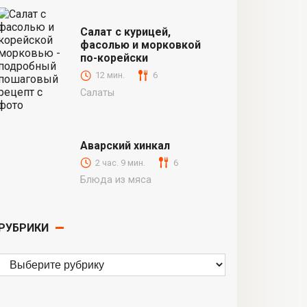
Салат с курицей,
фасолью и морковкой
по-корейски
12 мин.
6
Салаты
Аварский хинкал
2 час. 9 мин.
6
Блюда из мяса
РУБРИКИ
Рубрики