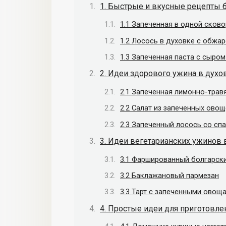
1. Быстрые и вкусные рецепты 
1.1 Запеченная в одной сков
1.2 Лосось в духовке с обж
1.3 Запеченная паста с сыро
2. Идеи здорового ужина в духо
2.1 Запеченная лимонно-трав
2.2 Салат из запеченных овощ
2.3 Запеченный лосось со сп
3. Идеи вегетарианских ужинов 
3.1 Фаршированный болгарски
3.2 Баклажановый пармезан
3.3 Тарт с запеченными овощ
4. Простые идеи для приготовле