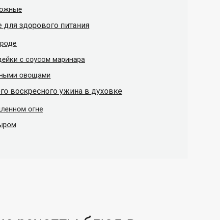
рожные
е для здорового питания
ороде
ндейки с соусом маринара
енными овощами
го воскресного ужина в духовке
дленном огне
сыром