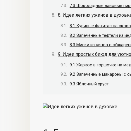
7.3 Шоколадные лавовые пи
8. Идеи легких ужинов в духовк
8.1 Куриные фахитас на сков
8.2 Запеченные тефтели из и
8.3 Миски из киноа с обжар
9. Идеи простых блюд для уютно
9.1 Жаркое в горшочке на ме
9.2 Запеченные макароны с 
9.3 Яблочный хруст