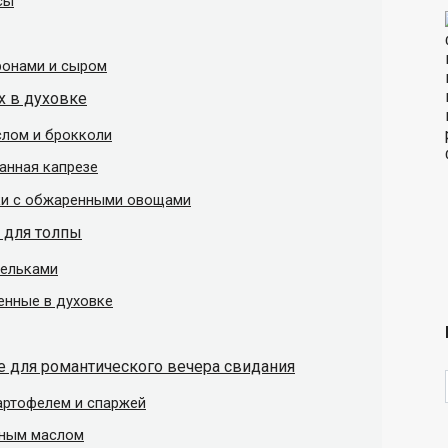
сы
ронами и сыром
х в духовке
слом и брокколи
ванная капрезе
яки с обжаренными овощами
 для толпы
дельками
енные в духовке
е для романтического вечера свидания
артофелем и спаржей
чным маслом