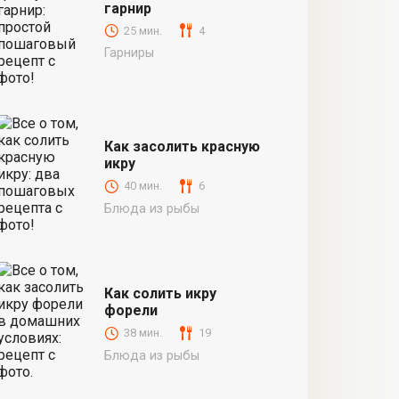
гарнир
25 мин.
4
Гарниры
Как засолить красную
икру
40 мин.
6
Блюда из рыбы
Как солить икру
форели
38 мин.
19
Блюда из рыбы