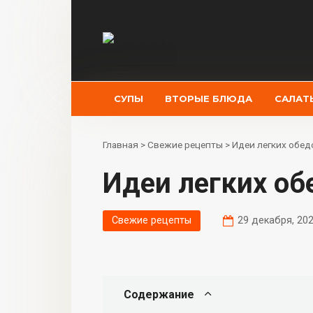
Перейти
к
контенту
СУПЫ
ВТОРЫЕ БЛЮДА
САЛАТ
Главная
>
Свежие рецепты
>
Идеи легких обед
Идеи легких о
Свежие рецепты
29 декабря, 20
Содержание