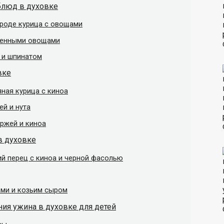
блюд в духовке
ороде курица с овощами
аренными овощами
м и шпинатом
вке
яная курица с киноа
ей и нута
аржей и киноа
в духовке
й перец с киноа и черной фасолью
ами и козьим сыром
ния ужина в духовке для детей