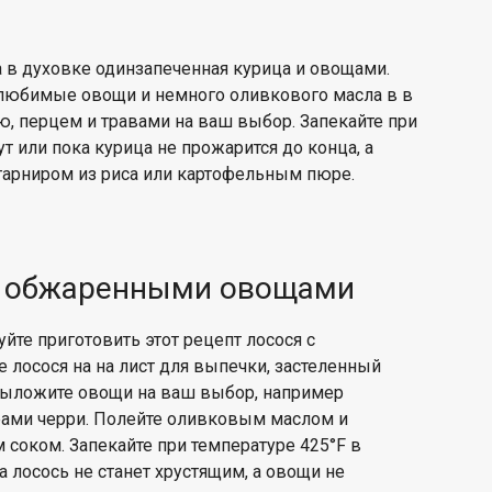
 в духовке
один
запеченная курица и
овощами.
 любимые овощи и
немного оливкового масла в
в
ю, перцем и травами на ваш выбор. Запекайте при
т или пока курица не прожарится до конца, а
гарниром из риса
или картофельным пюре.
 с обжаренными овощами
йте приготовить этот рецепт лосося с
 лосося на
на лист для выпечки, застеленный
 выложите овощи на ваш выбор, например
ами черри
. Полейте
оливковым маслом и
м соком
. Запекайте при температуре 425°F в
ка лосось не станет хрустящим, а овощи не