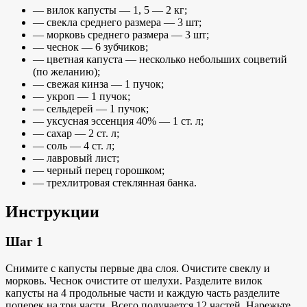
— вилок капусты — 1, 5 — 2 кг;
— свекла среднего размера — 3 шт;
— морковь среднего размера — 3 шт;
— чеснок — 6 зубчиков;
— цветная капуста — несколько небольших соцветий
(по желанию);
— свежая кинза — 1 пучок;
— укроп — 1 пучок;
— сельдерей — 1 пучок;
— уксусная эссенция 40% — 1 ст. л;
— сахар — 2 ст. л;
— соль — 4 ст. л;
— лавровый лист;
— черный перец горошком;
— трехлитровая стеклянная банка.
Инструкции
Шаг 1
Снимите с капусты первые два слоя. Очистите свеклу и
морковь. Чеснок очистите от шелухи. Разделите вилок
капусты на 4 продольные части и каждую часть разделите
поперек на три части. Всего получается 12 частей. Нарежьте