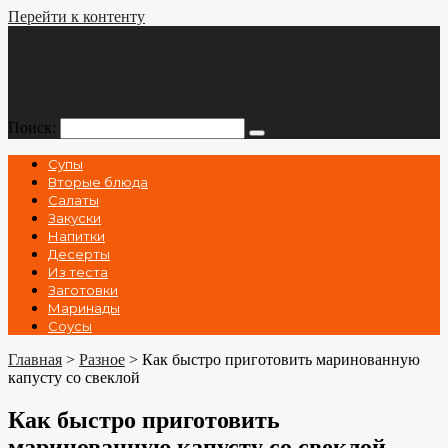
Перейти к контенту
Поиск:
Супы
Вторые блюда
Салаты
Закуски
Напитки
Десерты
Из теста
Заготовки
Маринады
Соусы
Главная
>
Разное
>
Как быстро приготовить маринованную
капусту со свеклой
Как быстро приготовить
маринованную капусту со свеклой