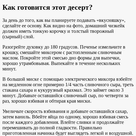
Как готовится этот десерт?
За день до того, как вы планируете подавать «вкусняшку»,
сделайте ее основу. Как видно на фото, домашний чизкейк
должен иметь тонкую корочку и толстый творожный
(сырный) слой.
Разогрейте духовку до 180 градусов. Печенье измельчите в
крошку, смешайте миксером с растопленным сливочным
маслом. Покройте этой смесью дно формы для выпечки,
хорошо утрамбовывая. Выпекайте в течение нескольких
минут.
В большой миске с помощью электрического миксера взбейте
на медленном огне примерно 1/4 часть сливочного сыра, треть
стакана сахара и кукурузный крахмал. Это займет около 3
минут. Добавьте оставшийся сливочный сыр, по четверти за
раз, хорошо взбивая и обтирая края миски.
Увеличьте скорость взбивания и добавьте оставшийся сахар,
затем ваниль. Вбейте яйца по одному, хорошо взбивая смесь
после каждого добавления. Влейте сливки и продолжайте
перемешивать до полной гладкости. Правильно
приготовленная начинка будет выглядеть легкой и воздушной.