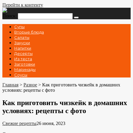
Перейти к контенту
Поиск:
Супы
Вторые блюда
Салаты
Закуски
Напитки
Десерты
Из теста
Заготовки
Маринады
Соусы
Главная
>
Разное
>
Как приготовить чизкейк в домашних
условиях: рецепты с фото
Как приготовить чизкейк в домашних
условиях: рецепты с фото
Свежие рецепты
26 июня, 2023