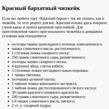
Красный бархатный чизкейк
Если вы любите торт «Красный бархат» так же сильно, как и
чизкейк, то этот рецепт для вас. Красная основа здесь покрыта
слоем какао и залита кремовой прослойкой. Для
приготовления такого оригинального чизкейка в домашних
условиях вам понадобятся:
полторы чашки шоколадного печенья, измельченного;
чашка сливочного масла, растопленного;
1 столовая ложка сахарного песка;
250 грамм сливочного сыра, размягченного;
полторы чашки сахарного песка;
4 крупных яйца, слегка взбить;
3 столовые ложки несладкого какао-порошка;
1 чашка сметаны;
полчашки цельной пахты;
2 чайные ложки ванильного экстракта;
1 чайная ложка дистиллированного белого уксуса;
30 грамм красного пищевого красителя;
100 грамм сливочного сыра, размягченного;
1/4 чашки сливочного масла, мягкого;
2 ст. л. сахарной пудры;