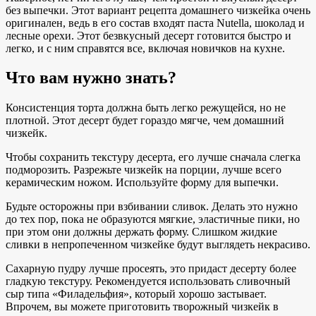
без выпечки. Этот вариант рецепта домашнего чизкейка очень
оригинален, ведь в его состав входят паста Nutella, шоколад и
лесные орехи. Этот безвкусный десерт готовится быстро и
легко, и с ним справятся все, включая новичков на кухне.
Что вам нужно знать?
Консистенция торта должна быть легко режущейся, но не
плотной. Этот десерт будет гораздо мягче, чем домашний
чизкейк.
Чтобы сохранить текстуру десерта, его лучше сначала слегка
подморозить. Разрежьте чизкейк на порции, лучше всего
керамическим ножом. Используйте форму для выпечки.
Будьте осторожны при взбивании сливок. Делать это нужно
до тех пор, пока не образуются мягкие, эластичные пики, но
при этом они должны держать форму. Слишком жидкие
сливки в непропеченном чизкейке будут выглядеть некрасиво.
Сахарную пудру лучше просеять, это придаст десерту более
гладкую текстуру. Рекомендуется использовать сливочный
сыр типа «Филадельфия», который хорошо застывает.
Впрочем, вы можете приготовить творожный чизкейк в