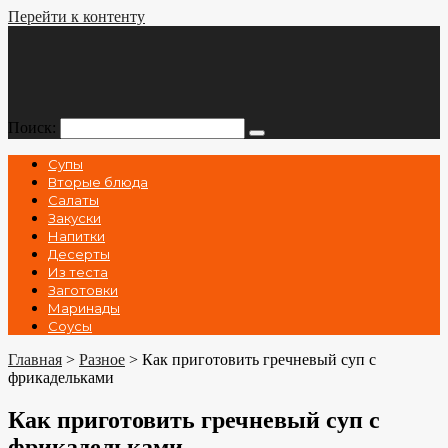
Перейти к контенту
Поиск:
Супы
Вторые блюда
Салаты
Закуски
Напитки
Десерты
Из теста
Заготовки
Маринады
Соусы
Главная
>
Разное
>
Как приготовить гречневый суп с
фрикадельками
Как приготовить гречневый суп с
фрикадельками