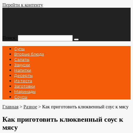
Перейти к контенту
Поиск:
Супы
Вторые блюда
Салаты
Закуски
Напитки
Десерты
Из теста
Заготовки
Маринады
Соусы
Главная
>
Разное
>
Как приготовить клюквенный соус к мясу
Как приготовить клюквенный соус к
мясу