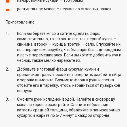
панировочные сухари — 150 грамм;
растительное масло — несколько столовых ложек.
Приготовление.
Если вы берете мясо и хотите сделать фарш
самостоятельно, то готовьте его так: первый кусок —
свинина, второй — курица, третий — сало. Опускайте их
по очереди в мясорубку, чтобы фарш был однородным
и легче перемешивался. Если вы хотите добавить лук и
чеснок, также мелко нарежьте их.
Добавьте в готовый фарш куркуму, кумин и
прованские травы, посолите, поперчите, разбейте яйца
и хорошо вымесите. Возьмите фарш в руки и слегка
отбейте его в тарелку, чтобы избавиться от пузырьков
воздуха.
Смочите руки холодной водой. Налейте в сковороду
масло и хорошо разогрейте. Слепите небольшие
котлеты средней толщины, обваляйте в панировочных
сухарях и жарьте по 5-7 минут с каждой стороны.