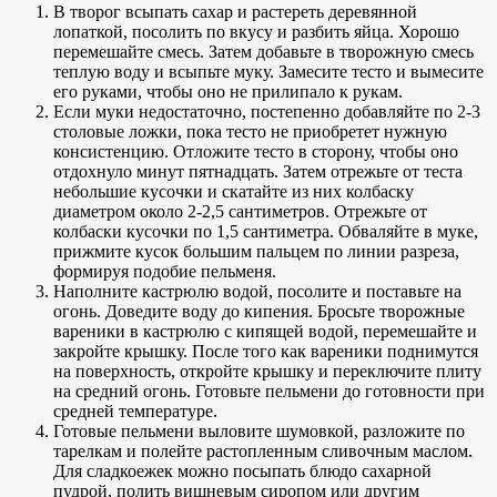
В творог всыпать сахар и растереть деревянной
лопаткой, посолить по вкусу и разбить яйца. Хорошо
перемешайте смесь. Затем добавьте в творожную смесь
теплую воду и всыпьте муку. Замесите тесто и вымесите
его руками, чтобы оно не прилипало к рукам.
Если муки недостаточно, постепенно добавляйте по 2-3
столовые ложки, пока тесто не приобретет нужную
консистенцию. Отложите тесто в сторону, чтобы оно
отдохнуло минут пятнадцать. Затем отрежьте от теста
небольшие кусочки и скатайте из них колбаску
диаметром около 2-2,5 сантиметров. Отрежьте от
колбаски кусочки по 1,5 сантиметра. Обваляйте в муке,
прижмите кусок большим пальцем по линии разреза,
формируя подобие пельменя.
Наполните кастрюлю водой, посолите и поставьте на
огонь. Доведите воду до кипения. Бросьте творожные
вареники в кастрюлю с кипящей водой, перемешайте и
закройте крышку. После того как вареники поднимутся
на поверхность, откройте крышку и переключите плиту
на средний огонь. Готовьте пельмени до готовности при
средней температуре.
Готовые пельмени выловите шумовкой, разложите по
тарелкам и полейте растопленным сливочным маслом.
Для сладкоежек можно посыпать блюдо сахарной
пудрой, полить вишневым сиропом или другим