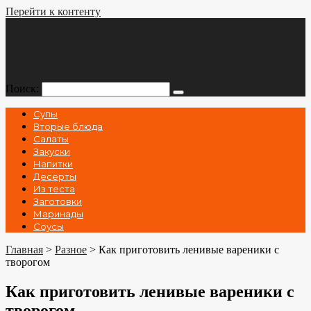
Перейти к контенту
Поиск:
Супы
Вторые блюда
Салаты
Закуски
Напитки
Десерты
Из теста
Заготовки
Маринады
Соусы
Главная
>
Разное
>
Как приготовить ленивые вареники с
творогом
Как приготовить ленивые вареники с
творогом