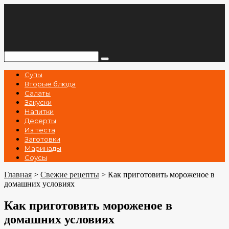
Перейти
к
контенту
Поиск:
Супы
Вторые блюда
Салаты
Закуски
Напитки
Десерты
Из теста
Заготовки
Маринады
Соусы
Главная
>
Свежие рецепты
>
Как приготовить мороженое в
домашних условиях
Как приготовить мороженое в
домашних условиях