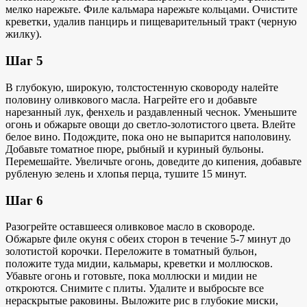
мелко нарежьте. Филе кальмара нарежьте кольцами. Очистите
креветки, удалив панцирь и пищеварительный тракт (черную
жилку).
Шаг 5
В глубокую, широкую, толстостенную сковороду налейте
половину оливкового масла. Нагрейте его и добавьте
нарезанный лук, фенхель и раздавленный чеснок. Уменьшите
огонь и обжарьте овощи до светло-золотистого цвета. Влейте
белое вино. Подождите, пока оно не выпарится наполовину.
Добавьте томатное пюре, рыбный и куриный бульоны.
Перемешайте. Увеличьте огонь, доведите до кипения, добавьте
рубленую зелень и хлопья перца, тушите 15 минут.
Шаг 6
Разогрейте оставшееся оливковое масло в сковороде.
Обжарьте филе окуня с обеих сторон в течение 5-7 минут до
золотистой корочки. Переложите в томатный бульон,
положите туда мидии, кальмары, креветки и моллюсков.
Убавьте огонь и готовьте, пока моллюски и мидии не
откроются. Снимите с плиты. Удалите и выбросьте все
нераскрытые раковины. Выложите рис в глубокие миски,