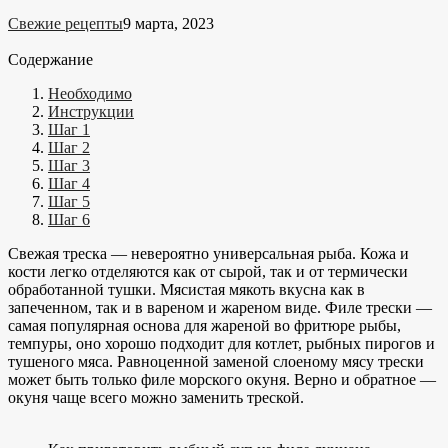
Свежие рецепты
9 марта, 2023
Содержание
Необходимо
Инструкции
Шаг 1
Шаг 2
Шаг 3
Шаг 4
Шаг 5
Шаг 6
Свежая треска — невероятно универсальная рыба. Кожа и
кости легко отделяются как от сырой, так и от термически
обработанной тушки. Мясистая мякоть вкусна как в
запеченном, так и в вареном и жареном виде. Филе трески —
самая популярная основа для жареной во фритюре рыбы,
темпуры, оно хорошо подходит для котлет, рыбных пирогов и
тушеного мяса. Равноценной заменой слоеному мясу трески
может быть только филе морского окуня. Верно и обратное —
окуня чаще всего можно заменить треской.