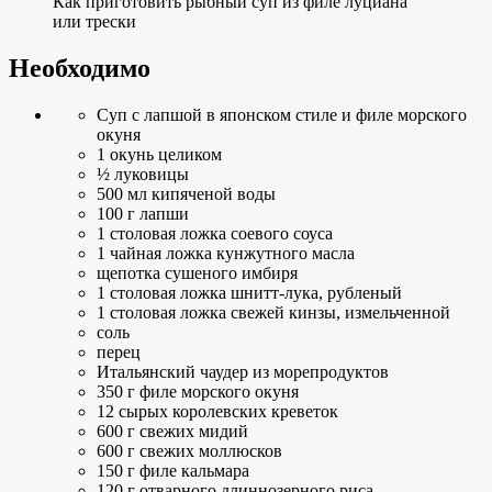
Как приготовить рыбный суп из филе луциана
или трески
Необходимо
Суп с лапшой в японском стиле и филе морского
окуня
1 окунь целиком
½ луковицы
500 мл кипяченой воды
100 г лапши
1 столовая ложка соевого соуса
1 чайная ложка кунжутного масла
щепотка сушеного имбиря
1 столовая ложка шнитт-лука, рубленый
1 столовая ложка свежей кинзы, измельченной
соль
перец
Итальянский чаудер из морепродуктов
350 г филе морского окуня
12 сырых королевских креветок
600 г свежих мидий
600 г свежих моллюсков
150 г филе кальмара
120 г отварного длиннозерного риса