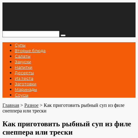
Перейти
к
контенту
Поиск:
Супы
Вторые блюда
Салаты
Закуски
Напитки
Десерты
Из теста
Заготовки
Маринады
Соусы
Главная
>
Разное
>
Как приготовить рыбный суп из филе
снеппера или трески
Как приготовить рыбный суп из филе
снеппера или трески