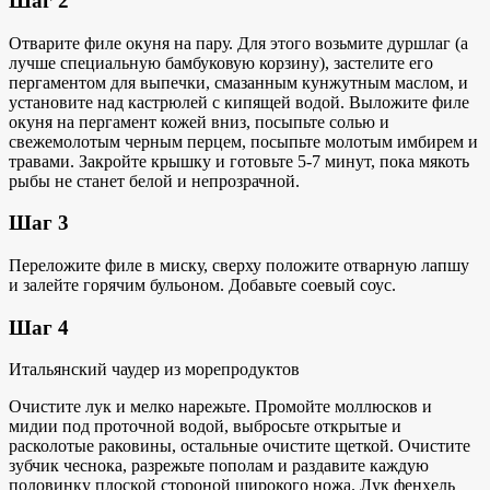
Шаг 2
Отварите филе окуня на пару. Для этого возьмите дуршлаг (а
лучше специальную бамбуковую корзину), застелите его
пергаментом для выпечки, смазанным кунжутным маслом, и
установите над кастрюлей с кипящей водой. Выложите филе
окуня на пергамент кожей вниз, посыпьте солью и
свежемолотым черным перцем, посыпьте молотым имбирем и
травами. Закройте крышку и готовьте 5-7 минут, пока мякоть
рыбы не станет белой и непрозрачной.
Шаг 3
Переложите филе в миску, сверху положите отварную лапшу
и залейте горячим бульоном. Добавьте соевый соус.
Шаг 4
Итальянский чаудер из морепродуктов
Очистите лук и мелко нарежьте. Промойте моллюсков и
мидии под проточной водой, выбросьте открытые и
расколотые раковины, остальные очистите щеткой. Очистите
зубчик чеснока, разрежьте пополам и раздавите каждую
половинку плоской стороной широкого ножа. Лук фенхель