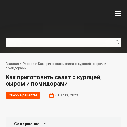
Перейти
к
контенту
Поиск:
Главная
>
Разное
>
Как приготовить салат с курицей, сыром и
помидорами
Как приготовить салат с курицей,
сыром и помидорами
Свежие рецепты
6 марта, 2023
Содержание