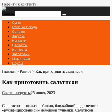
Перейти к контенту
Поиск:
Супы
Вторые блюда
Салаты
Закуски
Напитки
Десерты
Из теста
Заготовки
Маринады
Соусы
Главная
>
Разное
>
Как приготовить сальтисон
Как приготовить сальтисон
Свежие рецепты
25 июня, 2023
Сальтисон — польское блюдо, ближайший родственник
«русифицированной» немецкой тушенки. Сальтисон