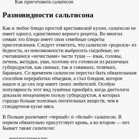
Как приготовить сальтисон
Разновидности сальтисона
Как и любое блюдо простой крестьянской кухни, сальтисон не
имеет одного, единственно верного рецепта. Во многих
семьях это блюдо имеет свои семейные секреты
приготовления. Следует отметить, что сальтисон «родился» из
бедности, из невозможности выбросить съедобные, но
считавшиеся «нечистыми» части туши — язык, головы,
печень, желудки, уши, поэтому его готовили из различных
субпродуктов, как свиных, так и говяжьих, телячьих,
бараньих. Со временем сальтисон перестал быть обязательным
способом переработки объедков, а стал блюдом, которое
нашло и до сих пор имеет своих любителей. Особую
популярность этот вид тушёнки приобрёл, когда диетологи
доказали неоценимую пользу субпродуктов, в которых
гораздо больше полезных питательных веществ, чем в
стандартном куске мяса.
В Польше различают «черный» и «белый» сальтисон. В
первом обязательно присутствует кровь, а во втором — нет.
Бывает также сальтисон:
— лингвистическим;