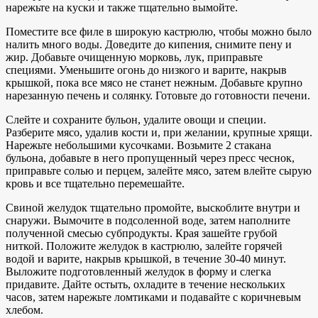
нарежьте на куски и также тщательно вымойте.
Поместите все филе в широкую кастрюлю, чтобы можно было
налить много воды. Доведите до кипения, снимите пену и
жир. Добавьте очищенную морковь, лук, приправьте
специями. Уменьшите огонь до низкого и варите, накрыв
крышкой, пока все мясо не станет нежным. Добавьте крупно
нарезанную печень и солянку. Готовьте до готовности печени.
Слейте и сохраните бульон, удалите овощи и специи.
Разберите мясо, удалив кости и, при желании, крупные хрящи.
Нарежьте небольшими кусочками. Возьмите 2 стакана
бульона, добавьте в него пропущенный через пресс чеснок,
приправьте солью и перцем, залейте мясо, затем влейте сырую
кровь и все тщательно перемешайте.
Свиной желудок тщательно промойте, выскоблите внутри и
снаружи. Вымочите в подсоленной воде, затем наполните
полученной смесью субпродукты. Края зашейте грубой
ниткой. Положите желудок в кастрюлю, залейте горячей
водой и варите, накрыв крышкой, в течение 30-40 минут.
Выложите подготовленный желудок в форму и слегка
придавите. Дайте остыть, охладите в течение нескольких
часов, затем нарежьте ломтиками и подавайте с коричневым
хлебом.