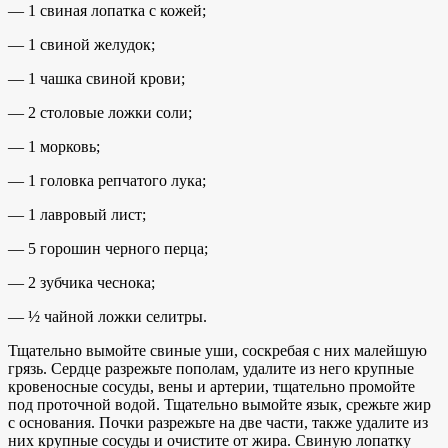
— 1 свиная лопатка с кожей;
— 1 свиной желудок;
— 1 чашка свиной крови;
— 2 столовые ложки соли;
— 1 морковь;
— 1 головка репчатого лука;
— 1 лавровый лист;
— 5 горошин черного перца;
— 2 зубчика чеснока;
— ½ чайной ложки селитры.
Тщательно вымойте свиные уши, соскребая с них малейшую
грязь. Сердце разрежьте пополам, удалите из него крупные
кровеносные сосуды, вены и артерии, тщательно промойте
под проточной водой. Тщательно вымойте язык, срежьте жир
с основания. Почки разрежьте на две части, также удалите из
них крупные сосуды и очистите от жира. Свиную лопатку