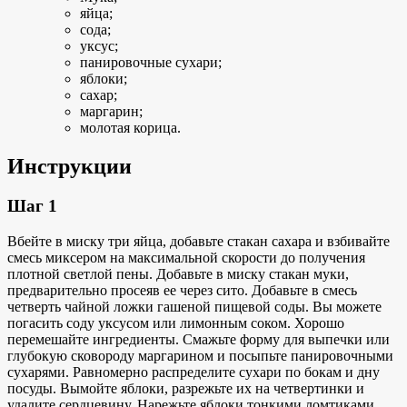
яйца;
сода;
уксус;
панировочные сухари;
яблоки;
сахар;
маргарин;
молотая корица.
Инструкции
Шаг 1
Вбейте в миску три яйца, добавьте стакан сахара и взбивайте
смесь миксером на максимальной скорости до получения
плотной светлой пены. Добавьте в миску стакан муки,
предварительно просеяв ее через сито. Добавьте в смесь
четверть чайной ложки гашеной пищевой соды. Вы можете
погасить соду уксусом или лимонным соком. Хорошо
перемешайте ингредиенты. Смажьте форму для выпечки или
глубокую сковороду маргарином и посыпьте панировочными
сухарями. Равномерно распределите сухари по бокам и дну
посуды. Вымойте яблоки, разрежьте их на четвертинки и
удалите сердцевину. Нарежьте яблоки тонкими ломтиками