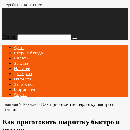
Перейти к контенту
Поиск:
Супы
Вторые блюда
Салаты
Закуски
Напитки
Десерты
Из теста
Заготовки
Маринады
Соусы
Главная
>
Разное
>
Как приготовить шарлотку быстро и
вкусно
Как приготовить шарлотку быстро и
вкусно