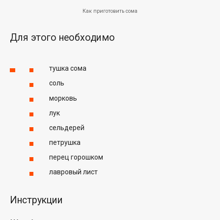
Как приготовить сома
Для этого необходимо
тушка сома
соль
морковь
лук
сельдерей
петрушка
перец горошком
лавровый лист
Инструкции