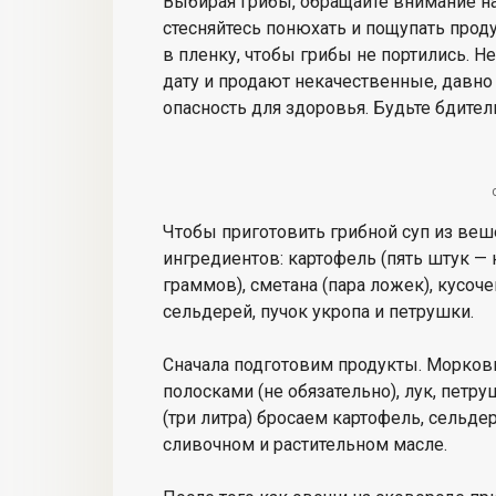
Выбирая грибы, обращайте внимание на 
стесняйтесь понюхать и пощупать прод
в пленку, чтобы грибы не портились.
дату и продают некачественные, давн
опасность для здоровья. Будьте бдите
Чтобы приготовить грибной суп из ве
ингредиентов: картофель (пять штук — 
граммов), сметана (пара ложек), кусоче
сельдерей, пучок укропа и петрушки.
Сначала подготовим продукты. Морковь
полосками (не обязательно), лук, петр
(три литра) бросаем картофель, сельд
сливочном и растительном масле.