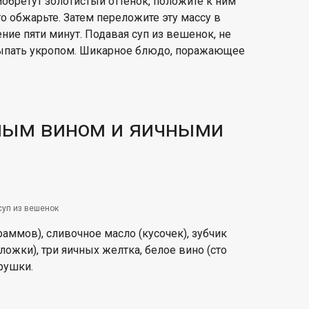
иобретут золотистый оттенок, положите к ним
 обжарьте. Затем переложите эту массу в
ние пяти минут. Подавая суп из вешенок, не
осыпать укропом. Шикарное блюдо, поражающее
елым вином и яичными
суп из вешенок
аммов), сливочное масло (кусочек), зубчик
 ложки), три яичных желтка, белое вино (сто
трушки.