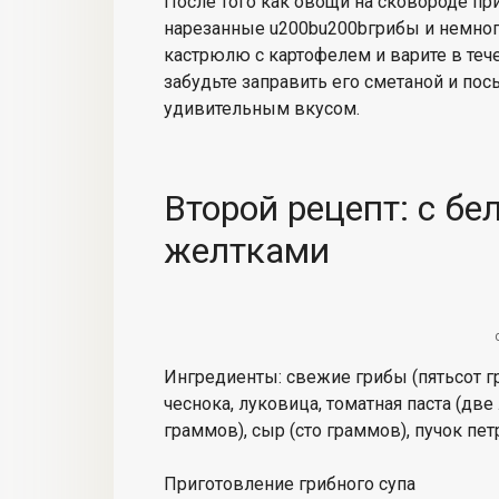
После того как овощи на сковороде пр
нарезанные u200bu200bгрибы и немного
кастрюлю с картофелем и варите в тече
забудьте заправить его сметаной и п
удивительным вкусом.
Второй рецепт: с б
желтками
Ингредиенты: свежие грибы (пятьсот гр
чеснока, луковица, томатная паста (две
граммов), сыр (сто граммов), пучок пе
Приготовление грибного супа