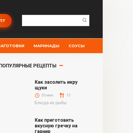
Поиск:
ПТ
ЗАГОТОВКИ
МАРИНАДЫ
СОУСЫ
ПОПУЛЯРНЫЕ РЕЦЕПТЫ
Как засолить икру
щуки
55 мин.
15
Блюда из рыбы
Как приготовить
вкусную гречку на
гарнир