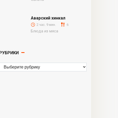
Аварский хинкал
2 час. 9 мин.
6
Блюда из мяса
РУБРИКИ
Рубрики