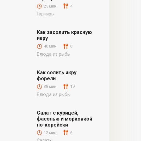
25 мин.
4
Гарниры
Как засолить красную
икру
40 мин.
6
Блюда из рыбы
Как солить икру
форели
38 мин.
19
Блюда из рыбы
Салат с курицей,
фасолью и морковкой
по-корейски
12 мин.
6
Салаты