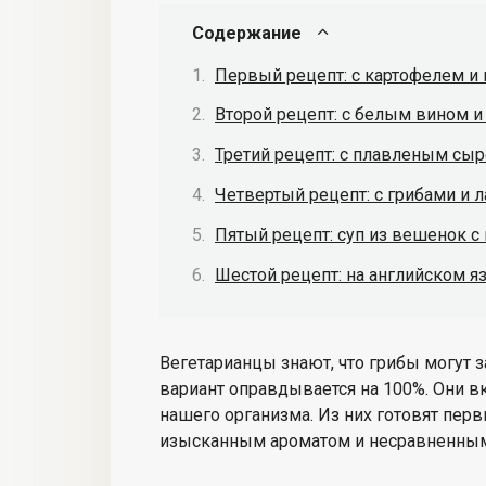
Содержание
Первый рецепт: с картофелем и
Второй рецепт: с белым вином 
Третий рецепт: с плавленым сы
Четвертый рецепт: с грибами и 
Пятый рецепт: суп из вешенок с
Шестой рецепт: на английском я
Вегетарианцы знают, что грибы могут з
вариант оправдывается на 100%. Они в
нашего организма. Из них готовят пер
изысканным ароматом и несравненным