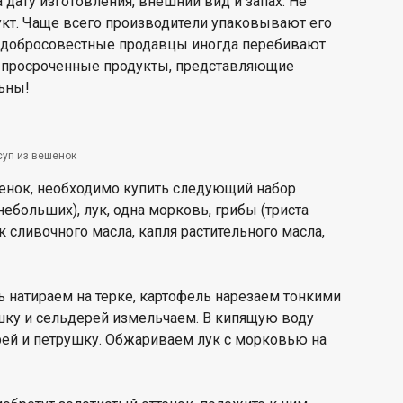
дату изготовления, внешний вид и запах. Не
укт. Чаще всего производители упаковывают его
 Недобросовестные продавцы иногда перебивают
о просроченные продукты, представляющие
льны!
суп из вешенок
шенок, необходимо купить следующий набор
небольших), лук, одна морковь, грибы (триста
к сливочного масла, капля растительного масла,
 натираем на терке, картофель нарезаем тонкими
ушку и сельдерей измельчаем. В кипящую воду
ерей и петрушку. Обжариваем лук с морковью на