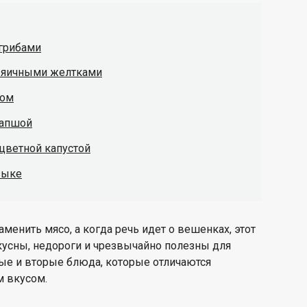
 грибами
и яичными желтками
ром
лапшой
 цветной капустой
зыке
аменить мясо, а когда речь идет о вешенках, этот
кусны, недороги и чрезвычайно полезны для
вые и вторые блюда, которые отличаются
 вкусом.