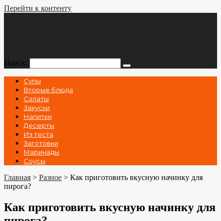
Перейти к контенту
Поиск:
Супы
Вторые блюда
Салаты
Закуски
Напитки
Десерты
Из теста
Заготовки
Маринады
Соусы
Главная
>
Разное
>
Как приготовить вкусную начинку для
пирога?
Как приготовить вкусную начинку для
пирога?