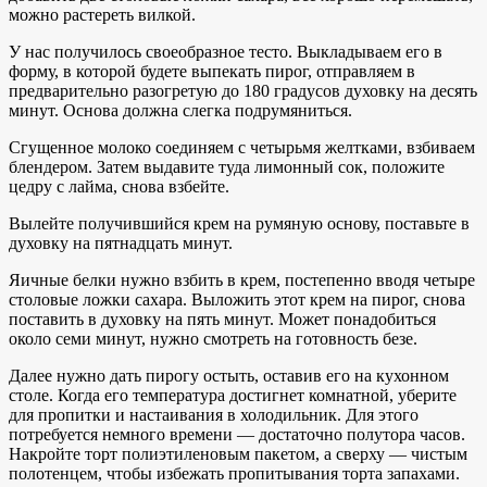
можно растереть вилкой.
У нас получилось своеобразное тесто. Выкладываем его в
форму, в которой будете выпекать пирог, отправляем в
предварительно разогретую до 180 градусов духовку на десять
минут. Основа должна слегка подрумяниться.
Сгущенное молоко соединяем с четырьмя желтками, взбиваем
блендером. Затем выдавите туда лимонный сок, положите
цедру с лайма, снова взбейте.
Вылейте получившийся крем на румяную основу, поставьте в
духовку на пятнадцать минут.
Яичные белки нужно взбить в крем, постепенно вводя четыре
столовые ложки сахара. Выложить этот крем на пирог, снова
поставить в духовку на пять минут. Может понадобиться
около семи минут, нужно смотреть на готовность безе.
Далее нужно дать пирогу остыть, оставив его на кухонном
столе. Когда его температура достигнет комнатной, уберите
для пропитки и настаивания в холодильник. Для этого
потребуется немного времени — достаточно полутора часов.
Накройте торт полиэтиленовым пакетом, а сверху — чистым
полотенцем, чтобы избежать пропитывания торта запахами.