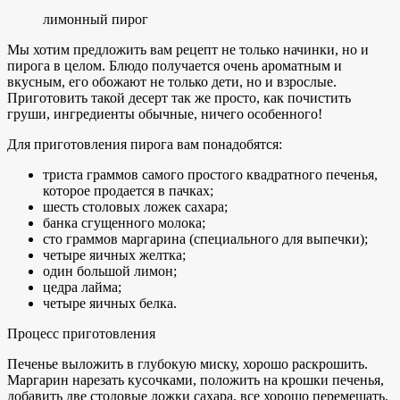
лимонный пирог
Мы хотим предложить вам рецепт не только начинки, но и
пирога в целом. Блюдо получается очень ароматным и
вкусным, его обожают не только дети, но и взрослые.
Приготовить такой десерт так же просто, как почистить
груши, ингредиенты обычные, ничего особенного!
Для приготовления пирога вам понадобятся:
триста граммов самого простого квадратного печенья,
которое продается в пачках;
шесть столовых ложек сахара;
банка сгущенного молока;
сто граммов маргарина (специального для выпечки);
четыре яичных желтка;
один большой лимон;
цедра лайма;
четыре яичных белка.
Процесс приготовления
Печенье выложить в глубокую миску, хорошо раскрошить.
Маргарин нарезать кусочками, положить на крошки печенья,
добавить две столовые ложки сахара, все хорошо перемешать,