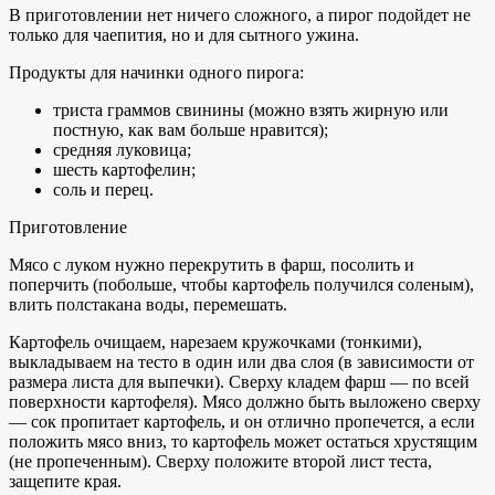
В приготовлении нет ничего сложного, а пирог подойдет не
только для чаепития, но и для сытного ужина.
Продукты для начинки одного пирога:
триста граммов свинины (можно взять жирную или
постную, как вам больше нравится);
средняя луковица;
шесть картофелин;
соль и перец.
Приготовление
Мясо с луком нужно перекрутить в фарш, посолить и
поперчить (побольше, чтобы картофель получился соленым),
влить полстакана воды, перемешать.
Картофель очищаем, нарезаем кружочками (тонкими),
выкладываем на тесто в один или два слоя (в зависимости от
размера листа для выпечки). Сверху кладем фарш — по всей
поверхности картофеля). Мясо должно быть выложено сверху
— сок пропитает картофель, и он отлично пропечется, а если
положить мясо вниз, то картофель может остаться хрустящим
(не пропеченным). Сверху положите второй лист теста,
защепите края.