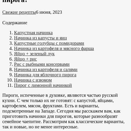
Свежие рецепты
6 июня, 2023
Содержание
Капустная начинка
Начинка из капусты и яиц
Капустные голубцы с помидорами
Начинка из картофеля и мясного фарша
Яйцо + зеленый лук
Яйцо + рис
Рис с рыбными консервами
Начинка из картофеля и салями
Начинка для яблочного пирога
Начинка с изюмом
Пирог с лимонной начинкой
Пироги, испеченные в духовке, являются частью русской
кухни. С чем только их не готовят: с капустой, яйцами,
картофелем, мясом, фруктами. Есть и варианты,
подсмотренные на Западе. Сегодня мы расскажем вам, как
приготовить начинки для пирогов, которые разнообразят
семейное чаепитие. Рассмотрим как классические варианты,
так и новые, но не менее интересные.