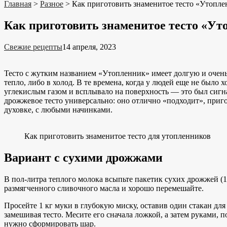
Главная
>
Разное
>
Как приготовить знаменитое тесто «Утопл
Как приготовить знаменитое тесто «Ут
Свежие рецепты
14 апреля, 2023
Тесто с жутким названием «Утопленник» имеет долгую и очень и
тепло, либо в холод. В те времена, когда у людей еще не было
углекислым газом и всплывало на поверхность — это был сигна
дрожжевое тесто универсально: оно отлично «подходит», приго
духовке, с любыми начинками.
Как приготовить знаменитое тесто для утопленников
Вариант с сухими дрожжами
В пол-литра теплого молока всыпьте пакетик сухих дрожжей (11
размягченного сливочного масла и хорошо перемешайте.
Просейте 1 кг муки в глубокую миску, оставив один стакан дл
замешивая тесто. Месите его сначала ложкой, а затем руками, п
нужно сформировать шар.