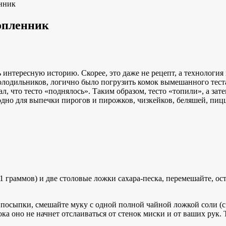
енник
опленник
нтересную историю. Скорее, это даже не рецепт, а технология п
 холодильников, логично было погрузить комок вымешанного тест
л, что тесто «поднялось». Таким образом, тесто «топили», а за
дно для выпечки пирогов и пирожков, чизкейков, беляшей, пиццы
 граммов) и две столовые ложки сахара-песка, перемешайте, оста
я посыпки, смешайте муку с одной полной чайной ложкой соли (
ока оно не начнет отслаиваться от стенок миски и от ваших рук.