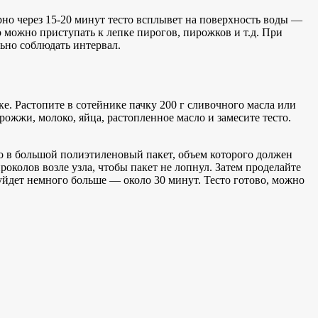
рно через 15-20 минут тесто всплывет на поверхность воды —
 можно приступать к лепке пирогов, пирожков и т.д. При
ьно соблюдать интервал.
ке. Растопите в сотейнике пачку 200 г сливочного масла или
ожжи, молоко, яйца, растопленное масло и замесите тесто.
то в большой полиэтиленовый пакет, объем которого должен
проколов возле узла, чтобы пакет не лопнул. Затем проделайте
уйдет немного больше — около 30 минут. Тесто готово, можно