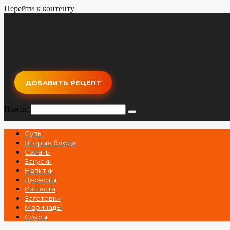
Перейти к контенту
ДОБАВИТЬ РЕЦЕПТ
Поиск:
Супы
Вторые блюда
Салаты
Закуски
Напитки
Десерты
Из теста
Заготовки
Маринады
Соусы