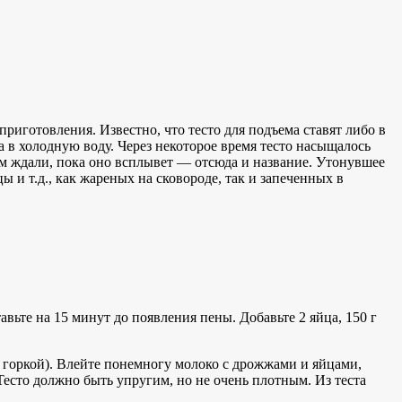
риготовления. Известно, что тесто для подъема ставят либо в
а в холодную воду. Через некоторое время тесто насыщалось
тем ждали, пока оно всплывет — отсюда и название. Утонувшее
 и т.д., как жареных на сковороде, так и запеченных в
вьте на 15 минут до появления пены. Добавьте 2 яйца, 150 г
с горкой). Влейте понемногу молоко с дрожжами и яйцами,
 Тесто должно быть упругим, но не очень плотным. Из теста