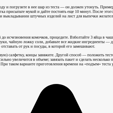
ду и погрузите в нее шар из теста — он должен утонуть. Приме
ка присыпьте мукой и дайте постоять еще 10 минут. После этого
при выкладывании штучных изделий на лист для выпечки желател
 до исчезновения комочков, процедите. Взболтайте 3 яйца в чаш
уки, чайную ложку соли, добавьте все жидкие ингредиенты — др
тставать от рук и посуды, в которой его замешивают.
евую) салфетку, концы завяжите. Другой способ — положить тес
ильно увеличится в объеме; завязать пакет и сделать несколько 
 При таком варианте приготовления времени на «подъем» теста 