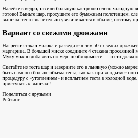
Налейте в ведро, таз или большую кастрюлю очень холодную во
готово! Выньте шар, просушите его бумажным полотенцем, слег
выпечке тесто значительно увеличивается в объеме, поэтому 
Вариант со свежими дрожжами
Нагрейте стакан молока и разведите в нем 50 г свежих дрожжей
маргарина. В большой миске соедините 4 стакана просеянной м
Муку можно добавлять по мере необходимости — тесто должно о
Скатайте из теста шар и заверните его в льняную (можно марл
быть намного больше объема теста, так как при «подъеме» оно с
процедуру с «утоплением» и всплытием теста в холодной воде.
приступать к выпечке!
Поделиться с друзьями
Рейтинг