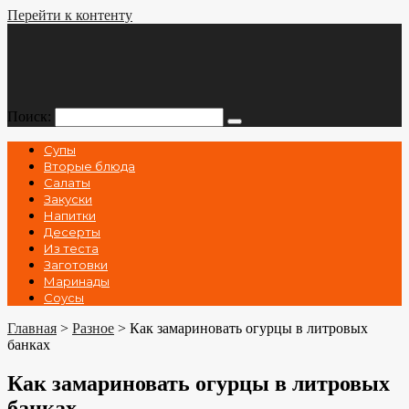
Перейти к контенту
Поиск:
Супы
Вторые блюда
Салаты
Закуски
Напитки
Десерты
Из теста
Заготовки
Маринады
Соусы
Главная
>
Разное
>
Как замариновать огурцы в литровых
банках
Как замариновать огурцы в литровых
банках