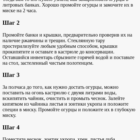
литровых банках. Хорошо промойте огурцы и замочите их в
миске на 2 часа.
Шаг 2
Промойте банки и крышки, предварительно проверив их на
наличие ржавчины и трещин. Стеклянную тару
простерилизуйте любым удобным способом, крышки
прокипятите и оставьте в кастрюле до консервации.
Оставшийся инвентарь сбрызните горячей водой и поставьте
на стол, застеленный чистым полотенцем.
Шаг 3
За полчаса до того, как нужно достать огурцы, можно
поставить на огонь кастрюлю с двумя литрами воды,
вскипятить чайник, очистить и промыть чеснок. Залейте
кипятком из чайника листья и зонтики укропа и положите
специи в миску. Промойте огурцы и положите их в глубокую
миску.
Шаг 4
Поместите чеснок, зонтик укропа, хрен, листья дуба,