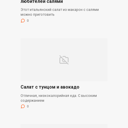
любителей салями
Этот итальянский салат из макарон с салями
можно приготовить
0
Салат с тунцом и авокадо
Отличная, низкокалорийная еда. С высоким
содержанием
0