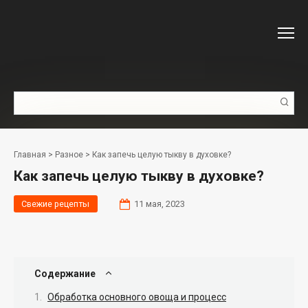
Перейти
к
контенту
Поиск:
Главная
>
Разное
>
Как запечь целую тыкву в духовке?
Как запечь целую тыкву в духовке?
Свежие рецепты
11 мая, 2023
Содержание
Обработка основного овоща и процесс