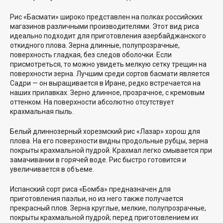
Рис «Басмати» широко представлен на полках российских
магазинов различными производителями. Этот вид риса
идеально подходит для приготовления азербайджанского
откидного плова. Зерна длинные, полупрозрачные,
поверхность гладкая, без следов оболочки. Если
присмотреться, то можно увидеть мелкую сетку трещин на
поверхности зерна. Лучшим среди сортов басмати является
Садри — он выращивается в Иране, редко встречается на
наших прилавках. Зерно длинное, прозрачное, с кремовым
оттенком. На поверхности абсолютно отсутствует
крахмальная пыль.
Белый длиннозерный хорезмский рис «Лазар» хорош для
плова. На его поверхности видны продольные рубцы, зерна
покрыты крахмальной пудрой. Крахмал легко смывается при
замачивании в горячей воде. Рис быстро готовится и
увеличивается в объеме.
Испанский сорт риса «Бомба» предназначен для
приготовления паэльи, но из него также получается
прекрасный плов. Зерна круглые, мелкие, полупрозрачные,
покрыты крахмальной пудрой; перед приготовлением их