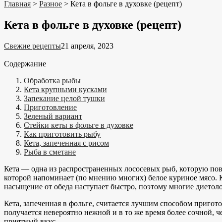
Главная
>
Разное
>
Кета в фольге в духовке (рецепт)
Кета в фольге в духовке (рецепт)
Свежие рецепты
21 апреля, 2023
Содержание
Обработка рыбы
Кета крупными кусками
Запекание целой тушки
Приготовление
Зеленый вариант
Стейки кеты в фольге в духовке
Как приготовить рыбу
Кета, запеченная с рисом
Рыба в сметане
Кета — одна из распространенных лососевых рыб, которую пова
которой напоминает (по мнению многих) белое куриное мясо. К
насыщение от обеда наступает быстро, поэтому многие диетол
Кета, запеченная в фольге, считается лучшим способом пригото
получается невероятно нежной и в то же время более сочной,
приятный вкус.