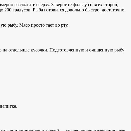
ерно разложите сверху. Заверните фольгу со всех сторон,
до 200 градусов. Рыба готовится довольно быстро, достаточно
ю рыбу. Мясо просто тает во рту.
 его на отдельные кусочки. Подготовленную и очищенную рыбу
 напитка.
ь один лист снизу, а другой — сверху, хорошо закрепив края.