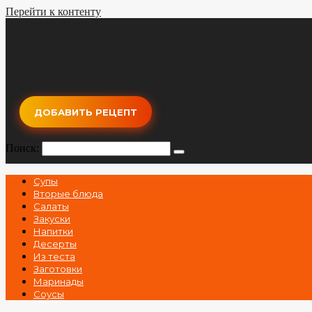
Перейти к контенту
ДОБАВИТЬ РЕЦЕПТ
Поиск:
Супы
Вторые блюда
Салаты
Закуски
Напитки
Десерты
Из теста
Заготовки
Маринады
Соусы