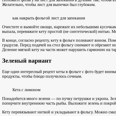
Желательно, чтобы лист для выпечки был глубоким.
как накрыть фольгой лист для запекания
Очистите и вымойте овощи, нарежьте их небольшими кусочка
выпала, перевяжите кету простой (не синтетической) нитью. 
В конце, согласно рецепту, кету в фольге поливают вином. По
градусов. Перед подачей на стол фольгу снимают и обрезают н
Деление мягкой кету на части может нарушить гармонию на таре
Зеленый вариант
Еще один интересный рецепт кеты в фольге с фото будет внима
продукты, чтобы блюдо получилось сочным.
Кета с лимоном
Понадобится много зелени — по пучку петрушки и укропа. Зел
поперчите внутреннюю часть рыбы. Выложите зелень и покрой
Кету перевязывают ниткой и укладывают в фольгу. Можно смаза