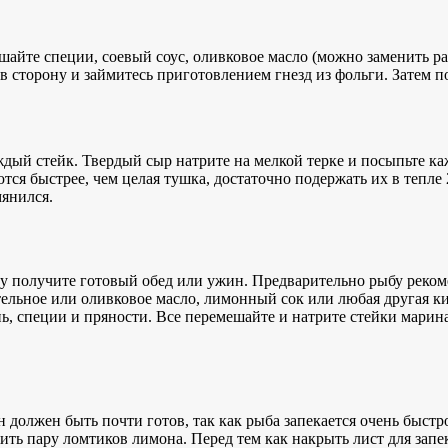
ешайте специи, соевый соус, оливковое масло (можно заменить 
 в сторону и займитесь приготовлением гнезд из фольги. Затем 
дый стейк. Твердый сыр натрите на мелкой терке и посыпьте к
ются быстрее, чем целая тушка, достаточно подержать их в тепле
янился.
зу получите готовый обед или ужин. Предварительно рыбу реком
ельное или оливковое масло, лимонный сок или любая другая ки
ь, специи и пряности. Все перемешайте и натрите стейки марин
Он должен быть почти готов, так как рыба запекается очень быс
ь пару ломтиков лимона. Перед тем как накрыть лист для запек