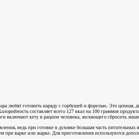
ра любят готовить наряду с горбушей и форелью. Это ценная, д
алорийность составляет всего 127 ккал на 100 граммов продукта
оги включают кету в рацион человека, желающего сбросить лиш
вления, ведь при готовке в духовке большая часть питательных 
 чем при варке или жарке. Для приготовления используются доп