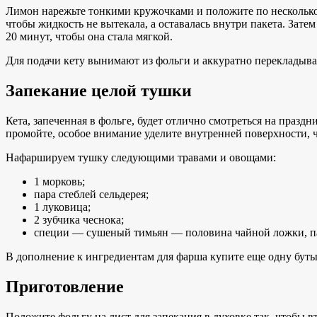
Лимон нарежьте тонкими кружочками и положите по несколько 
чтобы жидкость не вытекала, а оставалась внутри пакета. Зате
20 минут, чтобы она стала мягкой.
Для подачи кету вынимают из фольги и аккуратно перекладывают
Запекание целой тушки
Кета, запеченная в фольге, будет отлично смотреться на праз
промойте, особое внимание уделите внутренней поверхности, ч
Нафаршируем тушку следующими травами и овощами:
1 морковь;
пара стеблей сельдерея;
1 луковица;
2 зубчика чеснока;
специи — сушеный тимьян — половина чайной ложки, пар
В дополнение к ингредиентам для фарша купите еще одну бутыл
Приготовление
Положите фольгу на лист для запекания в духовке так, чтобы в