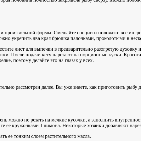
ми произвольной формы. Смешайте специи и положите все ингр
Можно укрепить два края брюшка палочками, проколотыми в неск
местите лист для выпечки в предварительно разогретую духовку 
итки. После подачи кету нарезают на порционные куски. Красот
лке, поэтому делайте это на глазах у всех.
тельно рассмотрен далее. Вы уже знаете, как приготовить рыбу 
ень можно не резать на мелкие кусочки, а заполнить внутренн
те ее кружочками 1 лимона. Некоторые хозяйки добавляют нар
ть ее тонким слоем растительного масла.