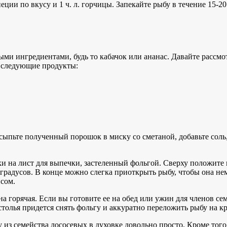
еции по вкусу и 1 ч. л. горчицы. Запекайте рыбу в течение 15-2
и ингредиентами, будь то кабачок или ананас. Давайте рассмот
е следующие продукты:
ысыпьте полученный порошок в миску со сметаной, добавьте сол
ки на лист для выпечки, застеленный фольгой. Сверху положите
0 градусов. В конце можно слегка приоткрыть рыбу, чтобы она 
сом.
она горячая. Если вы готовите ее на обед или ужин для членов с
столья придется снять фольгу и аккуратно переложить рыбу на к
из семейства лососевых в духовке довольно просто. Кроме того,