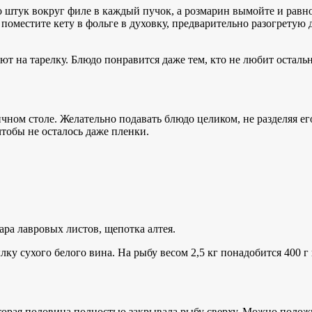
штук вокруг филе в каждый пучок, а розмарин вымойте и равном
м поместите кету в фольге в духовку, предварительно разогретую 
 на тарелку. Блюдо понравится даже тем, кто не любит остальну
дничном столе. Желательно подавать блюдо целиком, не разделяя
тобы не осталось даже пленки.
а лавровых листов, щепотка алтея.
ку сухого белого вина. На рыбу весом 2,5 кг понадобится 400 г
торая половина полностью закрывала рыбу сверху. Можно положит