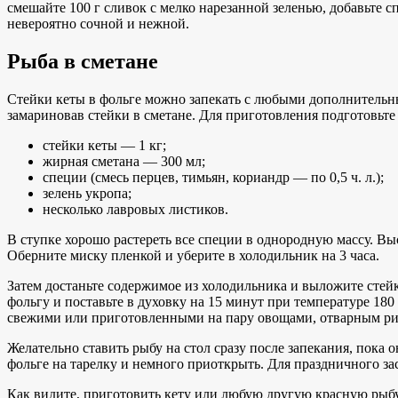
смешайте 100 г сливок с мелко нарезанной зеленью, добавьте сп
невероятно сочной и нежной.
Рыба в сметане
Стейки кеты в фольге можно запекать с любыми дополнительным
замариновав стейки в сметане. Для приготовления подготовьт
стейки кеты — 1 кг;
жирная сметана — 300 мл;
специи (смесь перцев, тимьян, кориандр — по 0,5 ч. л.);
зелень укропа;
несколько лавровых листиков.
В ступке хорошо растереть все специи в однородную массу. В
Оберните миску пленкой и уберите в холодильник на 3 часа.
Затем достаньте содержимое из холодильника и выложите стей
фольгу и поставьте в духовку на 15 минут при температуре 18
свежими или приготовленными на пару овощами, отварным ри
Желательно ставить рыбу на стол сразу после запекания, пока 
фольге на тарелку и немного приоткрыть. Для праздничного за
Как видите, приготовить кету или любую другую красную рыбу 