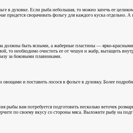
ьге в духовке. Если рыба небольшая, то можно запечь ее целико
чае придется сворачивать фольгу для каждого куска отдельно. А 
аза должны быть ясными, а жаберные пластины — ярко-красными,
ой, то необходимо очистить ее от чешуи и жабр, вытащить внут
сразу за боковыми плавниками.
вощами и поставить лосося в фольге в духовку. Более подробно
ия рыбы вам потребуется подготовить несколько веточек розма
ерчите по своему вкусу со стороны мяса. Выложите рыбу на под