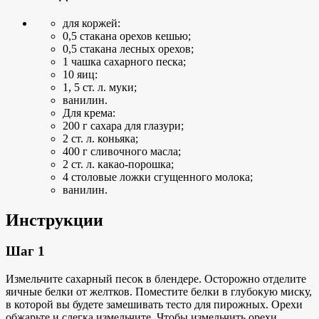
для коржей:
0,5 стакана орехов кешью;
0,5 стакана лесных орехов;
1 чашка сахарного песка;
10 яиц:
1, 5 ст. л. муки;
ванилин.
Для крема:
200 г сахара для глазури;
2 ст. л. коньяка;
400 г сливочного масла;
2 ст. л. какао-порошка;
4 столовые ложки сгущенного молока;
ванилин.
Инструкции
Шаг 1
Измельчите сахарный песок в блендере. Осторожно отделите
яичные белки от желтков. Поместите белки в глубокую миску,
в которой вы будете замешивать тесто для пирожных. Орехи
обжарьте и слегка измельчите. Чтобы измельчить орехи,