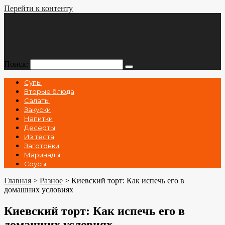
Перейти к контенту
Поиск:
Супы
Вторые блюда
Салаты
Закуски
Напитки
Десерты
Из теста
Заготовки
Маринады
Соусы
Главная
>
Разное
>
Киевский торт: Как испечь его в
домашних условиях
Киевский торт: Как испечь его в
домашних условиях