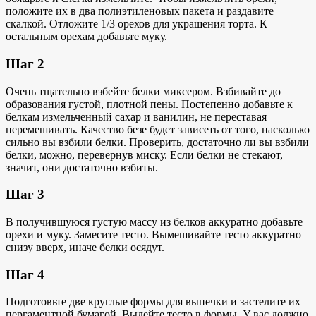
положите их в два полиэтиленовых пакета и раздавите
скалкой. Отложите 1/3 орехов для украшения торта. К
остальным орехам добавьте муку.
Шаг 2
Очень тщательно взбейте белки миксером. Взбивайте до
образования густой, плотной пены. Постепенно добавьте к
белкам измельченный сахар и ванилин, не переставая
перемешивать. Качество безе будет зависеть от того, насколько
сильно вы взбили белки. Проверить, достаточно ли вы взбили
белки, можно, перевернув миску. Если белки не стекают,
значит, они достаточно взбиты.
Шаг 3
В получившуюся густую массу из белков аккуратно добавьте
орехи и муку. Замесите тесто. Вымешивайте тесто аккуратно
снизу вверх, иначе белки осядут.
Шаг 4
Подготовьте две круглые формы для выпечки и застелите их
пергаментной бумагой. Вылейте тесто в формы. У вас должно