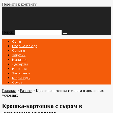
Перейти к контенту
Поиск:
Супы
Вторые блюда
Салаты
Закуски
Напитки
Десерты
Из теста
Заготовки
Маринады
Соусы
Главная
>
Разное
>
Крошка-картошка с сыром в домашних
условиях
Крошка-картошка с сыром в
домашних условиях