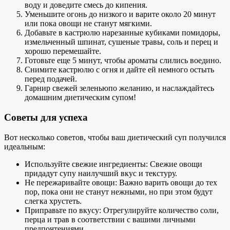
воду и доведите смесь до кипения.
Уменьшите огонь до низкого и варите около 20 минут
или пока овощи не станут мягкими.
Добавьте в кастрюлю нарезанные кубиками помидоры,
измельченный шпинат, сушеные травы, соль и перец и
хорошо перемешайте.
Готовьте еще 5 минут, чтобы ароматы слились воедино.
Снимите кастрюлю с огня и дайте ей немного остыть
перед подачей.
Гарнир
свежей зеленью
по желанию, и наслаждайтесь
домашним диетическим супом!
Советы для успеха
Вот несколько советов, чтобы ваш диетический суп получился
идеальным:
Используйте свежие ингредиенты
: Свежие овощи
придадут супу наилучший вкус и текстуру.
Не пережаривайте овощи: Важно варить овощи до тех
пор, пока они не станут нежными, но при этом будут
слегка хрустеть.
Приправьте по вкусу: Отрегулируйте количество соли,
перца и трав в соответствии с вашими личными
предпочтениями.