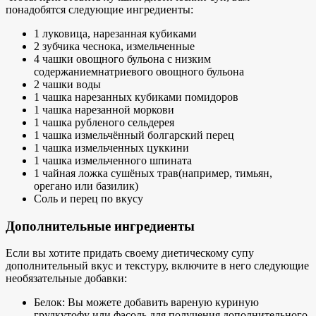
понадобятся следующие ингредиенты:
1 луковица, нарезанная кубиками
2 зубчика чеснока, измельченные
4 чашки овощного бульона с низким
содержанием
натриевого овощного бульона
2 чашки воды
1 чашка нарезанных кубиками помидоров
1 чашка нарезанной моркови
1 чашка рубленого сельдерея
1 чашка
измельчённый болгарский перец
1 чашка измельченных цуккини
1 чашка измельченного шпината
1 чайная ложка
сушёных трав
(например, тимьян,
орегано или базилик)
Соль и перец по вкусу
Дополнительные ингредиенты
Если вы хотите придать своему диетическому супу
дополнительный вкус и текстуру, включите в него следующие
необязательные добавки:
Белок: Вы можете добавить
вареную куриную
грудку
тофу или фасоль для получения дополнительного