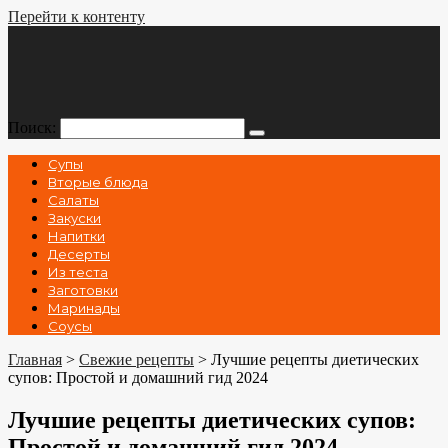
Перейти к контенту
Поиск:
Супы
Вторые блюда
Салаты
Закуски
Напитки
Десерты
Из теста
Заготовки
Маринады
Соусы
Главная
>
Свежие рецепты
>
Лучшие рецепты диетических
супов: Простой и домашний гид 2024
Лучшие рецепты диетических супов:
Простой и домашний гид 2024