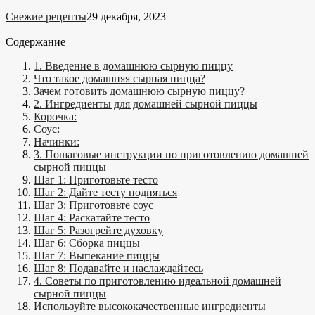
Свежие рецепты
29 декабря, 2023
Содержание
1. Введение в домашнюю сырную пиццу
Что такое домашняя сырная пицца?
Зачем готовить домашнюю сырную пиццу?
2. Ингредиенты для домашней сырной пиццы
Корочка:
Соус:
Начинки:
3. Пошаговые инструкции по приготовлению домашней
сырной пиццы
Шаг 1: Приготовьте тесто
Шаг 2: Дайте тесту подняться
Шаг 3: Приготовьте соус
Шаг 4: Раскатайте тесто
Шаг 5: Разогрейте духовку
Шаг 6: Сборка пиццы
Шаг 7: Выпекание пиццы
Шаг 8: Подавайте и наслаждайтесь
4. Советы по приготовлению идеальной домашней
сырной пиццы
Используйте высококачественные ингредиенты