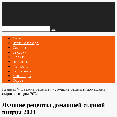
Перейти
к
контенту
Поиск:
Супы
Вторые блюда
Салаты
Закуски
Напитки
Десерты
Из теста
Заготовки
Маринады
Соусы
Главная
>
Свежие рецепты
>
Лучшие рецепты домашней
сырной пиццы 2024
Лучшие рецепты домашней сырной
пиццы 2024