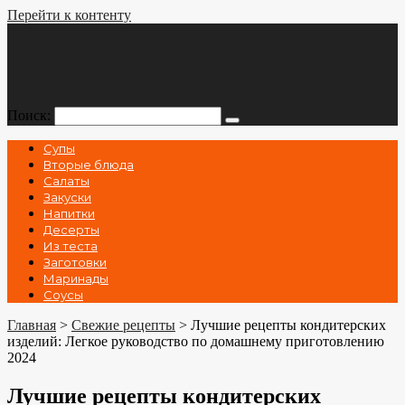
Перейти к контенту
Поиск:
Супы
Вторые блюда
Салаты
Закуски
Напитки
Десерты
Из теста
Заготовки
Маринады
Соусы
Главная
>
Свежие рецепты
>
Лучшие рецепты кондитерских
изделий: Легкое руководство по домашнему приготовлению
2024
Лучшие рецепты кондитерских