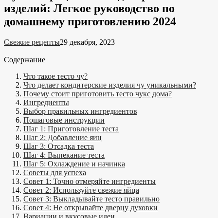
изделий: Легкое руководство по
домашнему приготовлению 2024
Свежие рецепты
29 декабря, 2023
Содержание
Что такое тесто чу?
Что делает кондитерские изделия чу уникальными?
Почему стоит приготовить тесто чукс дома?
Ингредиенты
Выбор правильных ингредиентов
Пошаговые инструкции
Шаг 1: Приготовление теста
Шаг 2: Добавление яиц
Шаг 3: Отсадка теста
Шаг 4: Выпекание теста
Шаг 5: Охлаждение и начинка
Советы для успеха
Совет 1: Точно отмеряйте ингредиенты
Совет 2: Используйте свежие яйца
Совет 3: Выкладывайте тесто правильно
Совет 4: Не открывайте дверцу духовки
Вариации и вкусовые идеи