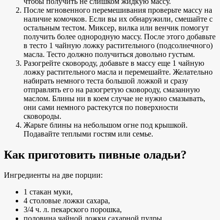
чтобы получить не слишком жидкую массу.
После мгновенного перемешивания проверьте массу на
наличие комочков. Если вы их обнаружили, смешайте с
остальным тестом. Миксер, вилка или венчик помогут
получить более однородную массу. После этого добавьте
в тесто 1 чайную ложку растительного (подсолнечного)
масла. Тесто должно получиться довольно густым.
Разогрейте сковороду, добавьте в массу еще 1 чайную
ложку растительного масла и перемешайте. Желательно
набирать немного теста большой ложкой и сразу
отправлять его на разогретую сковороду, смазанную
маслом. Блины ни в коем случае не нужно смазывать,
они сами немного растекутся по поверхности
сковороды.
Жарьте блины на небольшом огне под крышкой.
Подавайте теплыми гостям или семье.
Как приготовить пивные оладьи?
Ингредиенты на две порции:
1 стакан муки,
4 столовые ложки сахара,
3/4 ч. л. пекарского порошка,
половина чайной ложки сахарной пудры,