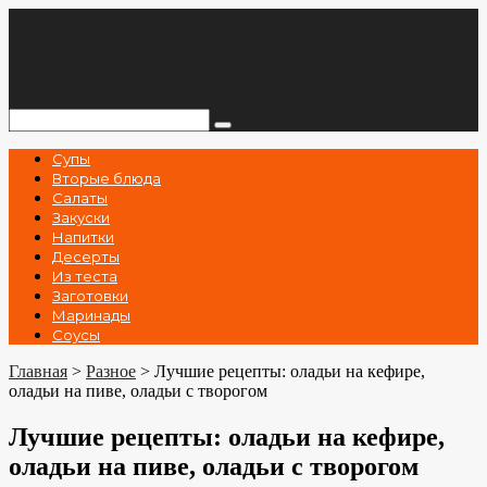
Перейти
к
контенту
Поиск:
Супы
Вторые блюда
Салаты
Закуски
Напитки
Десерты
Из теста
Заготовки
Маринады
Соусы
Главная
>
Разное
>
Лучшие рецепты: оладьи на кефире,
оладьи на пиве, оладьи с творогом
Лучшие рецепты: оладьи на кефире,
оладьи на пиве, оладьи с творогом