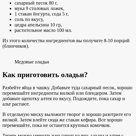
сахарный песок 80 г,
мука 9 столовых ложек,
1 стакан йогурта, сода 5 г,
соль по вкусу,
цедра апельсина 10 гр,
растительное масло 100 мл.
Из этого количества ингредиентов вы получите 8-10 порций
(блинчиков).
Медовые оладьи
Как приготовить оладьи?
Разбейте яйца в чашку. Добавьте туда сахарный песок, хорошо
перемешайте ингредиенты вилкой или блендером. Затем
добавьте щепотку алтея по вкусу. Подождите, пока сахар и
альт растают.
В отдельную миску выложите творог и хорошо разотрите его
вилкой. Затем влейте сюда же стакан кефира. Все хорошо
перемешайте, пока не останется крупных комочков.
Теперь можно смешать наш сироп из яиц, сахара и алтея с