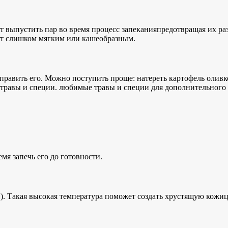
ит выпустить пар во время
процесс запекания
предотвращая их ра
нет слишком мягким или кашеобразным.
иправить его. Можно поступить проще: натереть картофель
оливк
 травы и специи.
любимые травы и специи для
дополнительного 
мя запечь его до готовности.
C). Такая высокая температура поможет создать
хрустящую кожиц