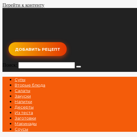
Перейти к контенту
ДОБАВИТЬ РЕЦЕПТ
Поиск:
Супы
Вторые блюда
Салаты
Закуски
Напитки
Десерты
Из теста
Заготовки
Маринады
Соусы