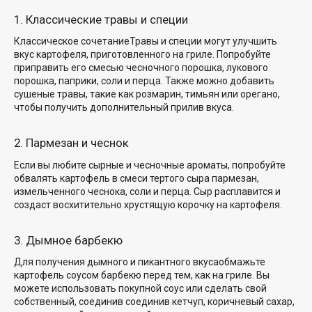
1. Классические травы и специи
Классическое сочетание
Травы и специи могут улучшить
вкус картофеля, приготовленного на гриле. Попробуйте
приправить его смесью чесночного порошка, лукового
порошка, паприки, соли и перца. Также можно добавить
сушеные травы, такие как розмарин, тимьян или орегано,
чтобы получить дополнительный прилив вкуса.
2. Пармезан и чеснок
Если вы любите сырные и чесночные ароматы, попробуйте
обвалять картофель в смеси тертого сыра пармезан,
измельченного чеснока, соли и перца. Сыр расплавится и
создаст
восхитительно хрустящую корочку на
картофеля.
3. Дымное барбекю
Для получения дымного
и пикантного вкуса
обмажьте
картофель
соусом барбекю перед тем, как
на гриле. Вы
можете использовать покупной соус
или сделать свой
собственный, соединив
соединив кетчуп, коричневый сахар,