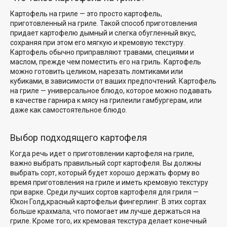
Картофель на гриле — это просто картофель,
приготовленный на гриле. Такой способ приготовления
придает картофелю дымный и слегка обугленный вкус,
сохраняя при этом его мягкую
и кремовую текстуру
.
Картофель обычно приправляют травами, специями и
маслом, прежде чем поместить его на гриль. Картофель
можно готовить целиком, нарезать ломтиками или
кубиками, в зависимости от ваших предпочтений. Картофель
на гриле — универсальное блюдо, которое можно подавать
в качестве гарнира
к мясу на гриле
или гамбургерам, или
даже как самостоятельное блюдо.
Выбор подходящего картофеля
Когда речь идет о приготовлении картофеля на гриле,
важно выбрать правильный сорт картофеля. Вы должны
выбрать сорт, который будет хорошо держать форму во
время приготовления на гриле и иметь кремовую текстуру
при варке. Среди лучших сортов картофеля для гриля —
Юкон Голд,
красный картофель
и фингерлинг. В этих сортах
больше крахмала, что помогает им лучше держаться на
гриле. Кроме того, их кремовая текстура делает конечный