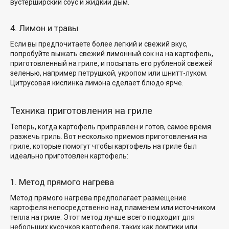
вустерширский соус и жидкий дым.
4. Лимон и травы
Если вы предпочитаете более легкий и свежий вкус,
попробуйте выжать
свежий лимонный сок на
на картофель,
приготовленный на гриле, и посыпать его
рубленой свежей
зеленью, например
петрушкой, укропом или шнитт-луком.
Цитрусовая кислинка лимона сделает блюдо ярче.
Техника приготовления на гриле
Теперь, когда картофель приправлен и готов, самое время
разжечь гриль. Вот
несколько приемов приготовления на
гриле, которые помогут
чтобы картофель на гриле был
идеально приготовлен
картофель:
1. Метод прямого нагрева
Метод прямого нагрева предполагает размещение
картофеля непосредственно над пламенем или источником
тепла на гриле. Этот метод лучше всего подходит для
небольших кусочков картофеля, таких как ломтики или