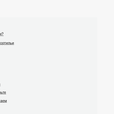
и?
тортильи
е
вьте
ваем