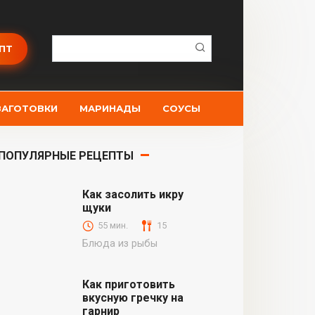
Поиск:
ПТ
ЗАГОТОВКИ
МАРИНАДЫ
СОУСЫ
ПОПУЛЯРНЫЕ РЕЦЕПТЫ
Как засолить икру
щуки
55 мин.
15
Блюда из рыбы
Как приготовить
вкусную гречку на
гарнир