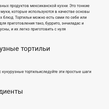
вных продуктов мексиканской кухни. Это тонкие
 муки, которые используются в качестве основы
 блюд. Тортильи можно есть сами по себе или
ля приготовления тако, буррито, энчиладас и
кусны,
и их легко приготовить
с нуля
рузные тортильи
с
кукурузные тортильи
следуйте
эти простые шаги
едиенты