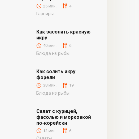
25 мин.
4
Гарниры
Как засолить красную
икру
40 мин.
6
Блюда из рыбы
Как солить икру
форели
38 мин.
19
Блюда из рыбы
Салат с курицей,
фасолью и морковкой
по-корейски
12 мин.
6
Салаты