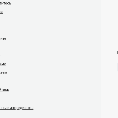
айтесь
ьи
сите
е
вьте
ваем
йтесь
нные ингредиенты