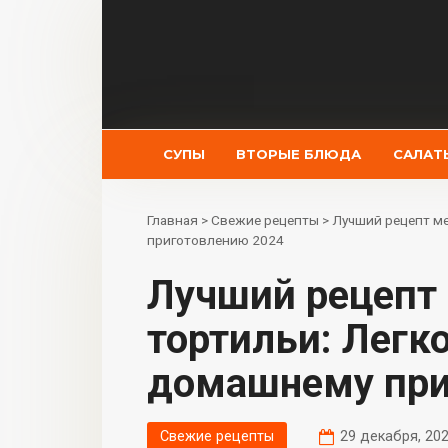
Перейти
к
контенту
СУПЫ
ВТОРЫЕ БЛЮДА
САЛАТ
Главная
>
Свежие рецепты
>
Лучший рецепт ме
приготовлению 2024
Лучший рецепт мексиканской
тортильи: Легк
домашнему при
Свежие рецепты
29 декабря, 20