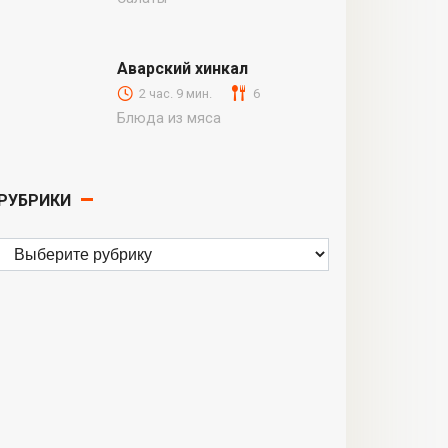
Аварский хинкал
2 час. 9 мин.
6
Блюда из мяса
РУБРИКИ
Рубрики