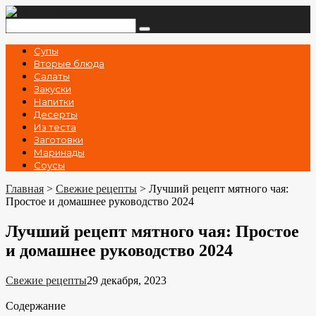
Перейти
к
Поиск:
контенту
Супы
Вторые блюда
Салаты
Закуски
Напитки
Десерты
Из теста
Заготовки
Маринады
Соусы
Главная
>
Свежие рецепты
>
Лучший рецепт мятного чая:
Простое и домашнее руководство 2024
Лучший рецепт мятного чая: Простое
и домашнее руководство 2024
Свежие рецепты
29 декабря, 2023
Содержание