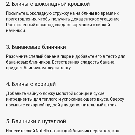
2. Блины с шоколадной крошкой
Посыпьте шоколадную стружку на
на блины во время их
приготовления, чтобы получить
декадентское угощение
.
Растопленный шоколад создаст кармашки с липкой
начинкой.
3. Банановые блинчики
Разомните спелый банан в пюре и добавьте его в тесто
для
банановых блинчиков
. Естественная сладость банана
придает блинчикам вкус и влагу.
4. Блины с корицей
Добавьте чайную ложку молотой корицы в сухие
ингредиенты для
теплого и успокаивающего вкуса
. Сверху
посыпьте
сахарной пудрой для
дополнительный штрих.
5. Блинчики с нутеллой
Нанесите слой Nutella на каждый блинчик перед тем, как