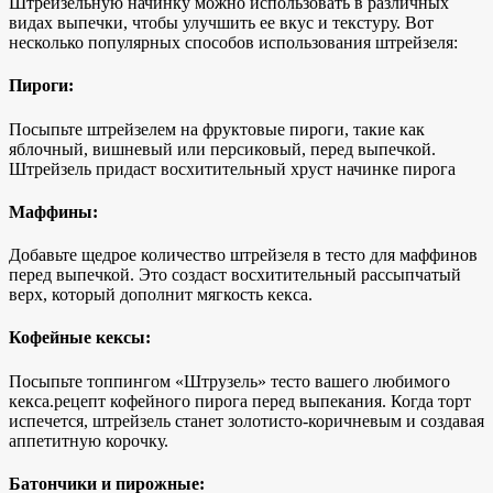
Штрейзельную начинку можно использовать в различных
видах выпечки, чтобы улучшить ее вкус и текстуру. Вот
несколько популярных способов использования штрейзеля:
Пироги:
Посыпьте штрейзелем
на фруктовые пироги, такие как
яблочный, вишневый или персиковый, перед выпечкой.
Штрейзель придаст восхитительный хруст
начинке пирога
Маффины:
Добавьте щедрое количество штрейзеля в тесто для маффинов
перед выпечкой. Это создаст восхитительный рассыпчатый
верх, который дополнит мягкость кекса.
Кофейные кексы:
Посыпьте топпингом «Штрузель» тесто вашего любимого
кекса.
рецепт кофейного пирога перед
выпекания. Когда торт
испечется, штрейзель
станет золотисто-коричневым и
создавая
аппетитную корочку.
Батончики и пирожные: