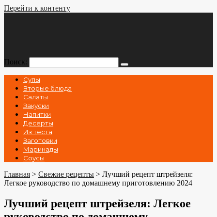
Перейти к контенту
Поиск:
Супы
Вторые блюда
Салаты
Закуски
Напитки
Десерты
Из теста
Заготовки
Маринады
Соусы
Главная
>
Свежие рецепты
>
Лучший рецепт штрейзеля:
Легкое руководство по домашнему приготовлению 2024
Лучший рецепт штрейзеля: Легкое
руководство по домашнему