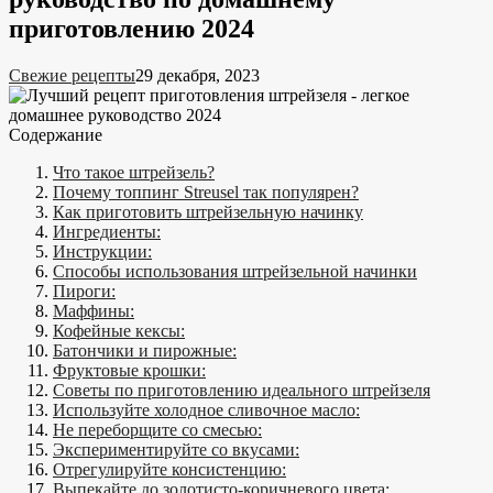
приготовлению 2024
Свежие рецепты
29 декабря, 2023
Содержание
Что такое штрейзель?
Почему топпинг Streusel так популярен?
Как приготовить штрейзельную начинку
Ингредиенты:
Инструкции:
Способы использования штрейзельной начинки
Пироги:
Маффины:
Кофейные кексы:
Батончики и пирожные:
Фруктовые крошки:
Советы по приготовлению идеального штрейзеля
Используйте холодное сливочное масло:
Не переборщите со смесью:
Экспериментируйте со вкусами:
Отрегулируйте консистенцию:
Выпекайте до золотисто-коричневого цвета: