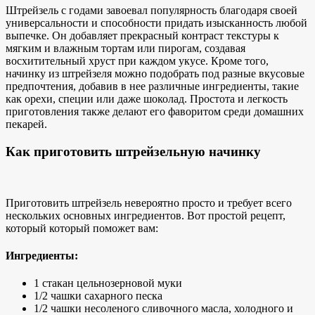
Штрейзель с годами завоевал популярность благодаря своей
универсальности и способности придать изысканность любой
выпечке. Он добавляет прекрасный контраст текстуры к
мягким
и влажным тортам или
пирогам, создавая
восхитительный хруст при каждом укусе. Кроме того,
начинку из штрейзеля можно подобрать под разные вкусовые
предпочтения, добавив в нее различные ингредиенты, такие
как орехи, специи или даже шоколад. Простота и легкость
приготовления также делают его фаворитом среди домашних
пекарей.
Как приготовить штрейзельную начинку
Приготовить штрейзель невероятно просто и требует всего
нескольких основных ингредиентов. Вот
простой рецепт,
который
который поможет вам:
Ингредиенты:
1 стакан цельнозерновой муки
1/2 чашки сахарного песка
1/2 чашки несоленого сливочного масла, холодного и