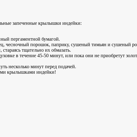
льные запеченные крылышки индейки:
нный пергаментной бумагой.
рец, чесночный порошок, паприку, сушеный тимьян и сушеный ро
 стараясь тщательно их обмазать.
уховке в течение 45-50 минут, или пока они не приобретут золо
ть несколько минут перед подачей.
ыми
крылышками индейки!