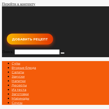
Перейти к контенту
ДОБАВИТЬ РЕЦЕПТ
Поиск:
Супы
Вторые блюда
Салаты
Закуски
Напитки
Десерты
Из теста
Заготовки
Маринады
Соусы