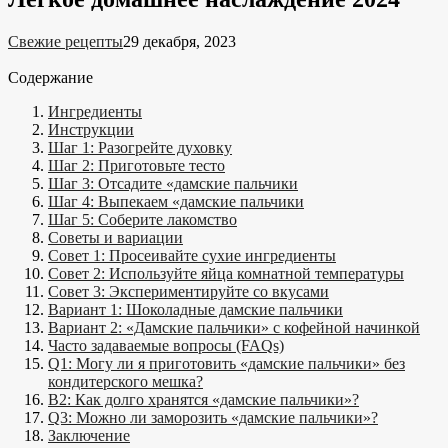
Свежие рецепты
29 декабря, 2023
Содержание
Ингредиенты
Инструкции
Шаг 1: Разогрейте духовку
Шаг 2: Приготовьте тесто
Шаг 3: Отсадите «дамские пальчики
Шаг 4: Выпекаем «дамские пальчики
Шаг 5: Соберите лакомство
Советы и вариации
Совет 1: Просеивайте сухие ингредиенты
Совет 2: Используйте яйца комнатной температуры
Совет 3: Экспериментируйте со вкусами
Вариант 1: Шоколадные дамские пальчики
Вариант 2: «Дамские пальчики» с кофейной начинкой
Часто задаваемые вопросы (FAQs)
Q1: Могу ли я приготовить «дамские пальчики» без
кондитерского мешка?
В2: Как долго хранятся «дамские пальчики»?
Q3: Можно ли заморозить «дамские пальчики»?
Заключение