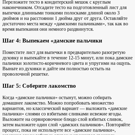
Переложите тесто в кондитерский мешок с круглым
наконечником. Отсадите тесто на подготовленный лист для
выпечки длинными тонкими полосками длиной около 3
дюймов и на расстоянии 1 дюйма друг от друга. Оставляйте
достаточно места между «дамскими пальчиками», так как во
время выпекания они немного раздвинутся.
Шаг 4: Выпекаем «дамские пальчики
Поместите лист для выпечки в предварительно разогретую
духовку и выпекайте в течение 12-15 минут, или пока дамские
пальчики
золотисто-коричневого цвета и
упругими на ощупь.
Выньте из духовки и дайте им полностью остыть на
проволочной решетке.
Шаг 5: Соберите лакомство
Когда «дамские пальчики» остынут, можно собирать
домашнее лакомство. Можно попробовать множество
вариантов, но классический вариант — выложить «дамские
пальчики» слоями
со взбитыми сливками и
свежие ягоды.
Выложите на сервировочное блюдо слой взбитых сливок,
затем выложите один слой «дамских пальчиков». Повторяйте
процесс, пока не используете все «дамские пальчики»,