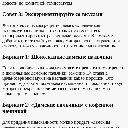
довести до комнатной температуры.
Совет 3: Экспериментируйте со вкусами
Хотя в классическом рецепте «дамских пальчиков»
используется ванильный экстракт, не стесняйтесь
экспериментировать с различными вкусами. Вы можете
добавить в тесто чайную ложку миндального экстракта или
столовую ложку какао-порошка для
уникальная изюминка
Вариант 1: Шоколадные дамские пальчики
Если вы
любитель шоколада
то можете превратить этот рецепт
в шоколадные дамские пальчики, заменив 1/4 стакана
цельнозерновой муки на несладкий какао-порошок. Это
придаст «дамским пальчикам
насыщенный шоколадный вкус
который прекрасно сочетается со взбитыми сливками
и
шоколадным ганашем
Вариант 2: «Дамские пальчики» с кофейной
начинкой
Для придания изысканности можно придать «дамским
пальчикам» кофейный вкус. Просто растворите 1 столовую