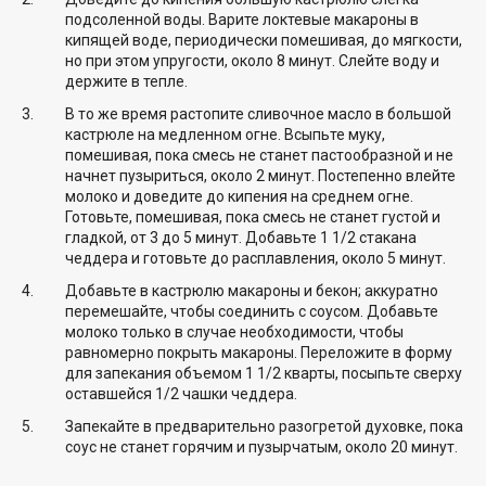
подсоленной воды. Варите локтевые макароны в
кипящей воде, периодически помешивая, до мягкости,
но при этом упругости, около 8 минут. Слейте воду и
держите в тепле.
В то же время растопите сливочное масло в большой
кастрюле на медленном огне. Всыпьте муку,
помешивая, пока смесь не станет пастообразной и не
начнет пузыриться, около 2 минут. Постепенно влейте
молоко и доведите до кипения на среднем огне.
Готовьте, помешивая, пока смесь не станет густой и
гладкой, от 3 до 5 минут. Добавьте 1 1/2 стакана
чеддера и готовьте до расплавления, около 5 минут.
Добавьте в кастрюлю макароны и бекон; аккуратно
перемешайте, чтобы соединить с соусом. Добавьте
молоко только в случае необходимости, чтобы
равномерно покрыть макароны. Переложите в форму
для запекания объемом 1 1/2 кварты, посыпьте сверху
оставшейся 1/2 чашки чеддера.
Запекайте в предварительно разогретой духовке, пока
соус не станет горячим и пузырчатым, около 20 минут.