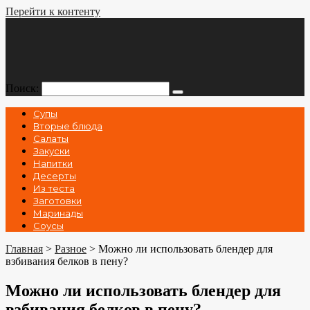
Перейти к контенту
Поиск:
Супы
Вторые блюда
Салаты
Закуски
Напитки
Десерты
Из теста
Заготовки
Маринады
Соусы
Главная
>
Разное
>
Можно ли использовать блендер для
взбивания белков в пену?
Можно ли использовать блендер для
взбивания белков в пену?