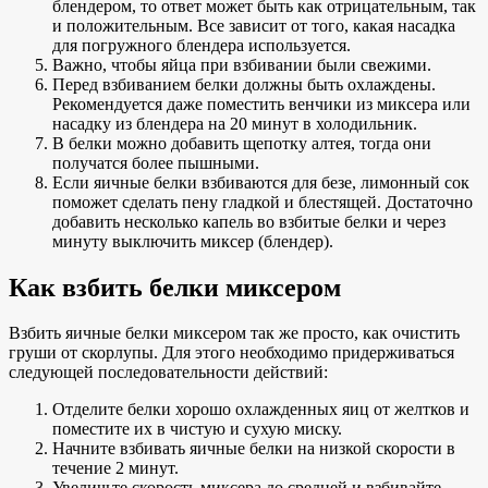
блендером, то ответ может быть как отрицательным, так
и положительным. Все зависит от того, какая насадка
для погружного блендера используется.
Важно, чтобы яйца при взбивании были свежими.
Перед взбиванием белки должны быть охлаждены.
Рекомендуется даже поместить венчики из миксера или
насадку из блендера на 20 минут в холодильник.
В белки можно добавить щепотку алтея, тогда они
получатся более пышными.
Если яичные белки взбиваются для безе, лимонный сок
поможет сделать пену гладкой и блестящей. Достаточно
добавить несколько капель во взбитые белки и через
минуту выключить миксер (блендер).
Как взбить белки миксером
Взбить яичные белки миксером так же просто, как очистить
груши от скорлупы. Для этого необходимо придерживаться
следующей последовательности действий:
Отделите белки хорошо охлажденных яиц от желтков и
поместите их в чистую и сухую миску.
Начните взбивать яичные белки на низкой скорости в
течение 2 минут.
Увеличьте скорость миксера до средней и взбивайте