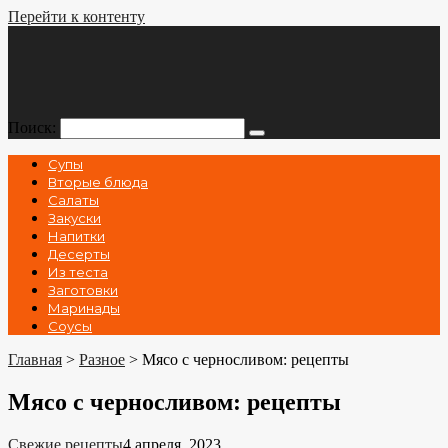
Перейти к контенту
Поиск:
Супы
Вторые блюда
Салаты
Закуски
Напитки
Десерты
Из теста
Заготовки
Маринады
Соусы
Главная
>
Разное
>
Мясо с черносливом: рецепты
Мясо с черносливом: рецепты
Свежие рецепты
4 апреля, 2023