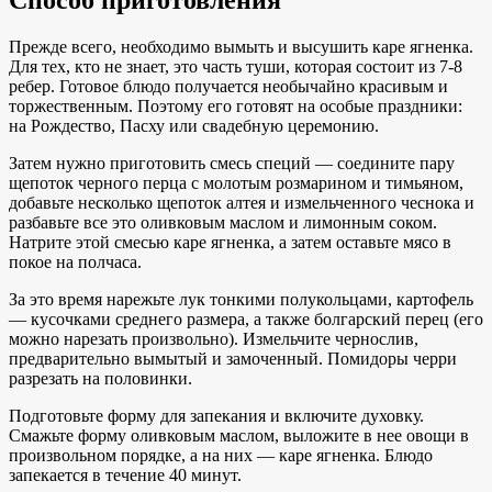
Способ приготовления
Прежде всего, необходимо вымыть и высушить каре ягненка.
Для тех, кто не знает, это часть туши, которая состоит из 7-8
ребер. Готовое блюдо получается необычайно красивым и
торжественным. Поэтому его готовят на особые праздники:
на Рождество, Пасху или свадебную церемонию.
Затем нужно приготовить смесь специй — соедините пару
щепоток черного перца с молотым розмарином и тимьяном,
добавьте несколько щепоток алтея и измельченного чеснока и
разбавьте все это оливковым маслом и лимонным соком.
Натрите этой смесью каре ягненка, а затем оставьте мясо в
покое на полчаса.
За это время нарежьте лук тонкими полукольцами, картофель
— кусочками среднего размера, а также болгарский перец (его
можно нарезать произвольно). Измельчите чернослив,
предварительно вымытый и замоченный. Помидоры черри
разрезать на половинки.
Подготовьте форму для запекания и включите духовку.
Смажьте форму оливковым маслом, выложите в нее овощи в
произвольном порядке, а на них — каре ягненка. Блюдо
запекается в течение 40 минут.