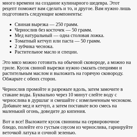
много времени на создание кулинарного шедевра. Этот
рецепт поможет вам сделать и то, и другое. Вам нужно лишь
подготовить следующие компоненты:
Свиная вырезка — 250 грамм.
Чернослив без косточек — 50 грамм.
Мед натуральный — одна столовая ложка.
Томатный кетчуп или паста — 50 грамм.
2 зубчика чеснока.
Растительное масло и специи.
Это мясо можно готовить на обычной сковороде, а можно на
гриле. Кусок свиной вырезки нужно смазать специями и
растительным маслом и выложить на горячую сковороду.
Обжарьте с обеих сторон.
Чернослив промойте и разрежьте вдоль, затем замочите в
стакане воды. Буквально через 10 минут слейте воду с
чернослива в дуршлаг и смешайте с измельченным чесноком.
Добавьте мед и кетчуп, а затем поставьте всю смесь на
маленький огонь, доведите до кипения.
Вот и все! Выложите кусок свинины на сервировочное
блюдо, полейте его густым соусом из чернослива, гарнируйте
веточкой латука и сочной зеленью.