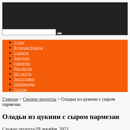
Перейти
к
контенту
Поиск:
Супы
Вторые блюда
Салаты
Закуски
Напитки
Десерты
Из теста
Заготовки
Маринады
Соусы
Главная
>
Свежие рецепты
>
Оладьи из цукини с сыром
пармезан
Оладьи из цукини с сыром пармезан
Свежие рецепты
29 декабря, 2023