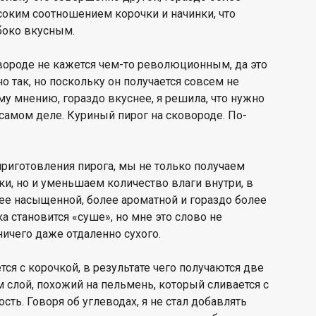
оким соотношением корочки и начинки, что
боко вкусным.
вороде не кажется чем-то революционным, да это
но так, но поскольку он получается совсем не
ему мнению, гораздо вкуснее, я решила, что нужно
а самом деле. Куриный пирог на сковороде. По-
риготовления пирога, мы не только получаем
и, но и уменьшаем количество влаги внутри, в
лее насыщенной, более ароматной и гораздо более
ка становится «суше», но мне это слово не
ничего даже отдаленно сухого.
тся с корочкой, в результате чего получаются две
 слой, похожий на пельмень, который сливается с
сть. Говоря об углеводах, я не стал добавлять