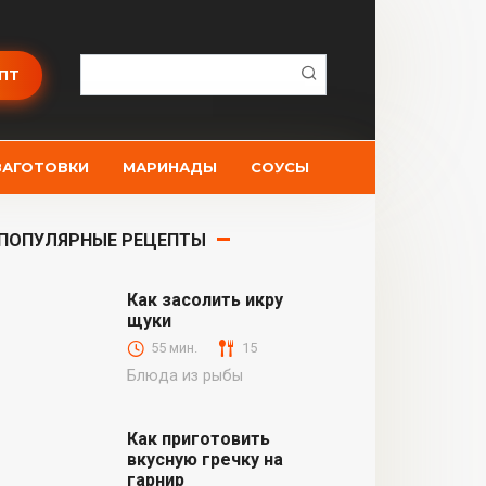
Поиск:
ПТ
ЗАГОТОВКИ
МАРИНАДЫ
СОУСЫ
ПОПУЛЯРНЫЕ РЕЦЕПТЫ
Как засолить икру
щуки
55 мин.
15
Блюда из рыбы
Как приготовить
вкусную гречку на
гарнир