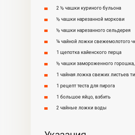
2 ½ чашки куриного бульона
½ чашки нарезанной моркови
½ чашки нарезанного сельдерея
¼ чайной ложки свежемолотого ч
1 щепотка кайенского перца
½ чашки замороженного горошка
1 чайная ложка свежих листьев т
1 рецепт теста для пирога
1 большое яйцо, взбить
2 чайные ложки воды
Указания