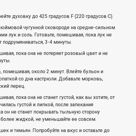
ейте духовку до 425 градусов F (220 градусов C).
-дюймовой чугунной сковороде на средне-сильном
ми лук и соль. Готовьте, помешивая, пока лук не
ут подрумяниваться, 3-4 минуты.
шивая, пока она не потеряет розовый цвет и не
нуты.
, помешивая, около 2 минут. Влейте бульон и
опаткой со дна кастрюли. Добавьте морковь,
ский перец.
вая, пока она не станет густой, как вы хотите, от
чилась густой и липкой, после запекания
ка он не станет покрывать тыльную сторону
 более жидкой, не уменьшайте ее совсем.
ек и тимьян. Попробуйте на вкус и оставьте до