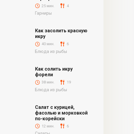
25 мин.
4
Гарниры
Как засолить красную
икру
40 мин.
6
Блюда из рыбы
Как солить икру
форели
38 мин.
19
Блюда из рыбы
Салат с курицей,
фасолью и морковкой
по-корейски
12 мин.
6
Салаты