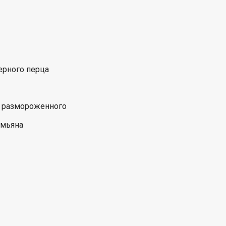
ерного перца
, размороженного
имьяна