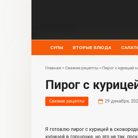
Перейти
к
контенту
СУПЫ
ВТОРЫЕ БЛЮДА
САЛАТ
Главная
>
Свежие рецепты
>
Пирог с курицей 
Пирог с курице
Свежие рецепты
29 декабря, 20
Я готовлю пирог с курицей в сковород
курицей в горшочке, но это не так, по