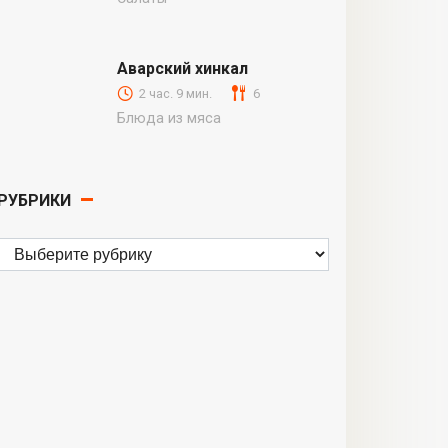
Аварский хинкал
2 час. 9 мин.
6
Блюда из мяса
РУБРИКИ
Рубрики