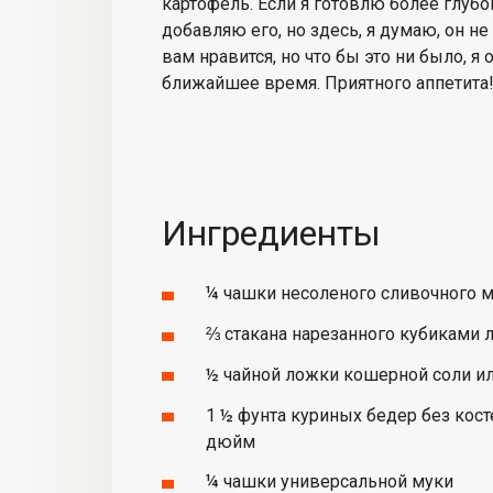
картофель. Если я готовлю более глуб
добавляю его, но здесь, я думаю, он не
вам нравится, но что бы это ни было, я
ближайшее время. Приятного аппетита
Ингредиенты
¼ чашки несоленого сливочного 
⅔ стакана нарезанного кубиками 
½ чайной ложки кошерной соли ил
1 ½ фунта куриных бедер без кост
дюйм
¼ чашки универсальной муки