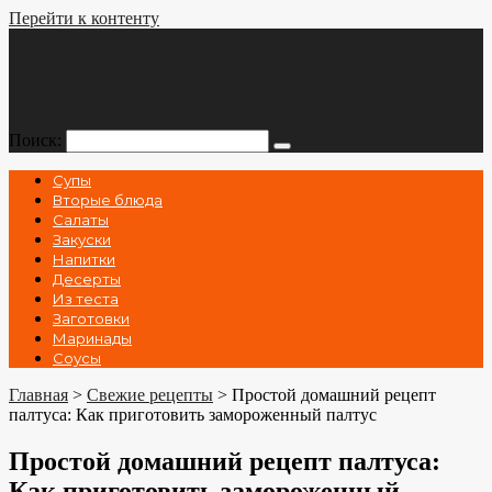
Перейти к контенту
Поиск:
Супы
Вторые блюда
Салаты
Закуски
Напитки
Десерты
Из теста
Заготовки
Маринады
Соусы
Главная
>
Свежие рецепты
>
Простой домашний рецепт
палтуса: Как приготовить замороженный палтус
Простой домашний рецепт палтуса:
Как приготовить замороженный