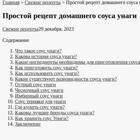
Главная
>
Свежие рецепты
>
Простой рецепт домашнего соуса 
Простой рецепт домашнего соуса унаги
Свежие рецепты
29 декабря, 2023
Содержание
Что такое соус унаги?
Какова история соуса унаги?
Какие ингредиенты необходимы для приготовления соуса
Как приготовить соус унаги?
Как использовать соус унаги?
Какие существуют разновидности соуса унаги?
Острый соус унаги
Чесночный соус унаги
Имбирный соус унаги
Соус терияки для унаги
Где купить соус унаги?
Каковы лучшие бренды соуса унаги?
Как хранить соус Унаги?
Заключение