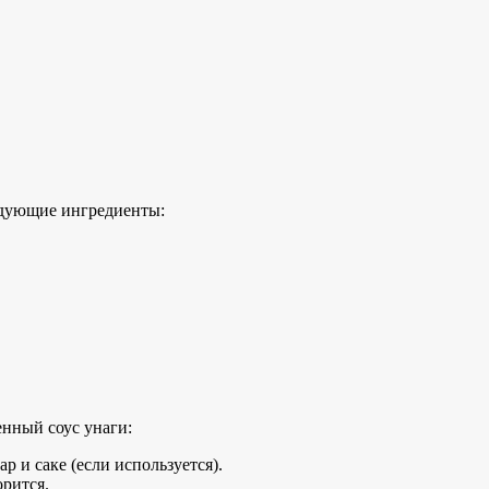
едующие ингредиенты:
венный
соус унаги:
р и саке (если используется).
орится.