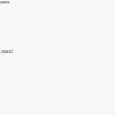
унаги
 унаги?