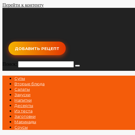
Перейти к контенту
ДОБАВИТЬ РЕЦЕПТ
Поиск:
Супы
Вторые блюда
Салаты
Закуски
Напитки
Десерты
Из теста
Заготовки
Маринады
Соусы