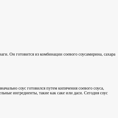
унаги. Он
готовится из
комбинации
соевого соуса
мирина, сахара
значально соус готовился путем кипячения соевого соуса,
льные ингредиенты, такие как саке или даси. Сегодня соус