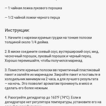
— 1 чайная ложка лукового порошка
— 1/2 чайной ложки черного перца
Инструкции:
1. Начните с нарезки
куриные грудки на
тонкие полоски
толщиной около 1/4 дюйма.
2. В миске соедините соевый соус, вустерширский соус, мед,
чесночный порошок, луковый порошок и черный перец.
Хорошо перемешайте, чтобы получился маринад.
3. Поместите
куриные полоски в
в герметичный пластиковый
пакет и залейте их маринадом. Закройте пакет и поставьте в
холодильник минимум на 2 часа, а для лучшего результата
— на ночь. Это позволит ароматам проникнуть в мясо и
сделать его более нежным.
4. Разогрейте дегидратор до 165°F (74°C). Если в
дегидраторе нет регулятора температуры, установите его на