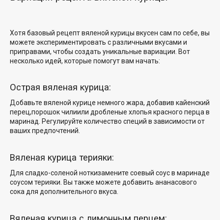
Хотя
базовый рецепт вяленой курицы
вкусен сам по себе, вы
можете экспериментировать с различными вкусами и
приправами, чтобы создать уникальные вариации. Вот
несколько идей, которые помогут вам начать:
Острая вяленая курица:
Добавьте вяленой курице немного жара, добавив кайенский
перец,
порошок чили
или дробленые хлопья красного перца в
маринад. Регулируйте количество специй в зависимости от
ваших предпочтений.
Вяленая курица терияки:
Для
сладко-соленой нотки
замените соевый соус в маринаде
соусом терияки
. Вы также можете добавить
ананасового
сока для
дополнительного вкуса.
Вяленая курица с лимонным перцем: