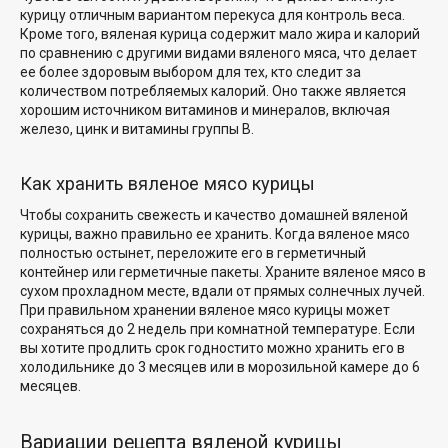
курицу
отличным вариантом перекуса для
контроль веса
.
Кроме того, вяленая курица содержит мало жира и калорий
по сравнению с другими видами вяленого мяса, что делает
ее более здоровым выбором для тех, кто следит за
количеством потребляемых калорий. Оно также является
хорошим источником витаминов и минералов, включая
железо, цинк и витамины группы В.
Как хранить вяленое мясо курицы
Чтобы сохранить свежесть и качество домашней вяленой
курицы, важно правильно ее хранить. Когда вяленое мясо
полностью остынет, переложите его в герметичный
контейнер или герметичные пакеты. Храните вяленое мясо в
сухом прохладном месте, вдали от прямых солнечных лучей.
При правильном хранении вяленое мясо курицы может
сохраняться до 2 недель
при комнатной температуре
. Если
вы хотите продлить
срок годности
то можно хранить его в
холодильнике до 3 месяцев или в морозильной камере до 6
месяцев.
Вариации рецепта вяленой курицы