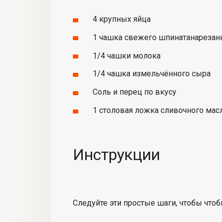
4 крупных яйца
1
чашка свежего шпината
нарезан
1/4 чашки молока
1/4
чашка измельчённого сыра
Соль и перец по вкусу
1 столовая ложка сливочного мас
Инструкции
Следуйте
эти простые шаги, чтобы
чтоб