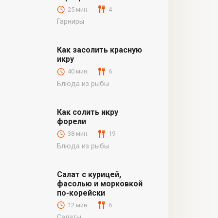
25 мин.
4
Гарниры
Как засолить красную
икру
40 мин.
6
Блюда из рыбы
Как солить икру
форели
38 мин.
19
Блюда из рыбы
Салат с курицей,
фасолью и морковкой
по-корейски
12 мин.
6
Салаты