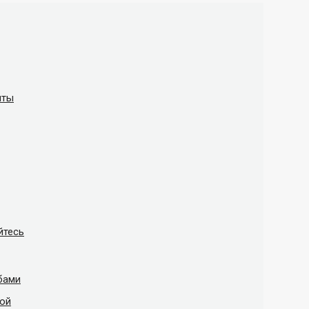
нты
йтесь
бами
той