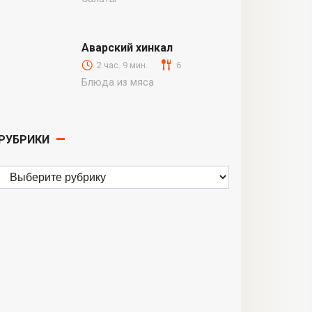
Аварский хинкал
2 час. 9 мин.
6
Блюда из мяса
РУБРИКИ
Рубрики