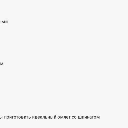
ный
ла
ы приготовить идеальный омлет со шпинатом: