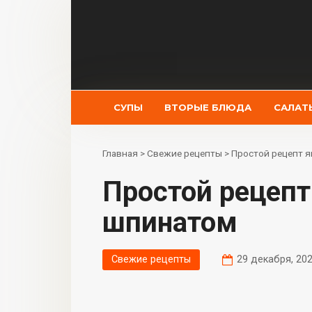
Перейти
к
контенту
СУПЫ
ВТОРЫЕ БЛЮДА
САЛАТ
Главная
>
Свежие рецепты
>
Простой рецепт 
Простой рецепт яичницы со
шпинатом
Свежие рецепты
29 декабря, 20