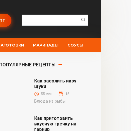
Поиск:
ПТ
ЗАГОТОВКИ
МАРИНАДЫ
СОУСЫ
ПОПУЛЯРНЫЕ РЕЦЕПТЫ
Как засолить икру
щуки
55 мин.
15
Блюда из рыбы
Как приготовить
вкусную гречку на
гарнир