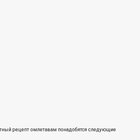
атный
рецепт омлета
вам понадобятся следующие