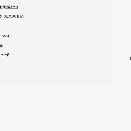
мидорами
я здоровья
а
алами
аз
остей