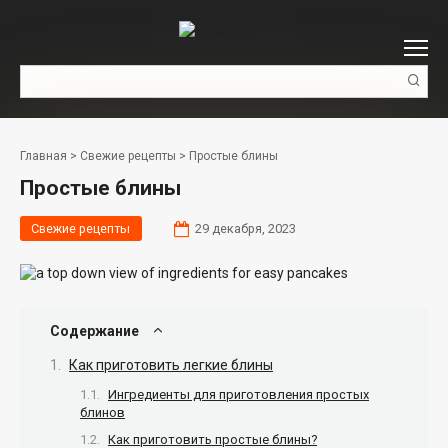
Перейти
к
контенту
Поиск:
Главная
>
Свежие рецепты
>
Простые блины
Простые блины
Свежие рецепты
29 декабря, 2023
Содержание
Как приготовить легкие блины
Ингредиенты для приготовления простых
блинов
Как приготовить простые блины?