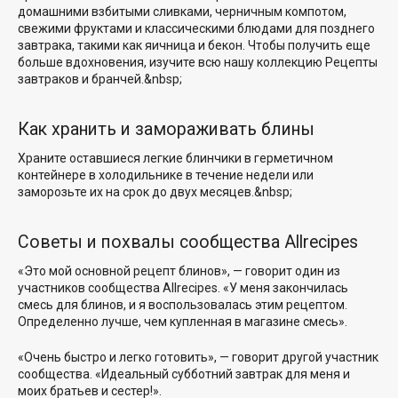
домашними взбитыми сливками
,
черничным компотом
,
свежими фруктами и классическими блюдами для позднего
завтрака, такими как
яичница
и
бекон
. Чтобы получить еще
больше вдохновения, изучите всю нашу коллекцию
Рецепты
завтраков и бранчей
.&nbsp;
Как хранить и замораживать блины
Храните оставшиеся легкие блинчики в герметичном
контейнере в холодильнике в течение недели или
заморозьте их на срок до двух месяцев.&nbsp;
Советы и похвалы сообщества Allrecipes
«Это мой основной рецепт блинов», — говорит один из
участников сообщества Allrecipes. «У меня закончилась
смесь для блинов, и я воспользовалась этим рецептом.
Определенно лучше, чем купленная в магазине смесь».
«Очень быстро и легко готовить», — говорит другой участник
сообщества. «Идеальный субботний завтрак для меня и
моих братьев и сестер!».