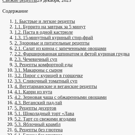
Свежие рецепты
29 декабря, 2023
Содержание
1. Быстрые и легкие рецепты
1.1. Буррито на завтрак за 5 минут
1.2. Паста в одной кастрюле
1.3. 15-минутный куриный стир-фрай
2. Здоровые и питательные рецепты
2.1. Салат из киноа с запеченными овощами
2.2. Фаршированная шпинатом и фетой куриная грудка
2.3. Чечевичный суп
3. Рецепты комфортной еды
3.1. Макароны с сыром
3.2. Пирог с курицей в горшочке
3.3. Сливочный томатный суп
4. Вегетарианские и веганские рецепты
4.1. Карри из нута
4.2. Зерновая чаша с обжаренными овощами
4.3. Веганский пад-тай
5. Рецепты десертов
5.1. Шоколадный торт «Лава
5.2. Тарт со свежими ягодами
5.3. Яблочный крамбл
6. Рецепты без глютена