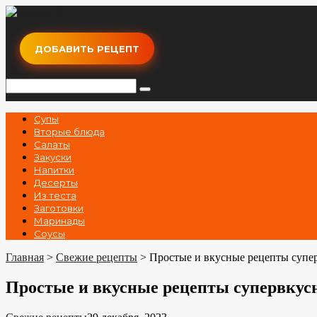
Перейти
к
контенту
ДОБАВИТЬ РЕЦЕПТ
Поиск:
Супы
Вторые блюда
Салаты
Закуски
Напитки
Десерты
Из теста
Заготовки
Маринады
Соусы
Главная
>
Свежие рецепты
>
Простые и вкусные рецепты супе
Простые и вкусные рецепты супервку