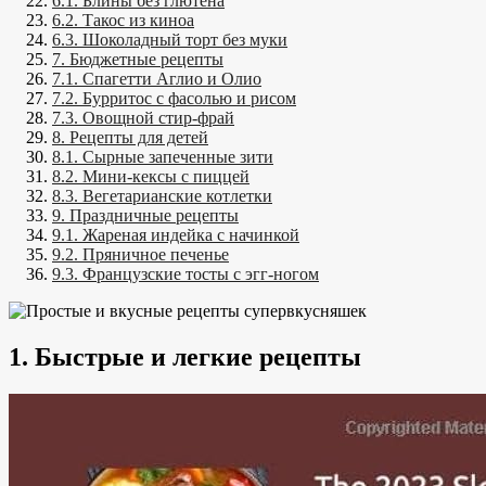
6.1. Блины без глютена
6.2. Такос из киноа
6.3. Шоколадный торт без муки
7. Бюджетные рецепты
7.1. Спагетти Аглио и Олио
7.2. Бурритос с фасолью и рисом
7.3. Овощной стир-фрай
8. Рецепты для детей
8.1. Сырные запеченные зити
8.2. Мини-кексы с пиццей
8.3. Вегетарианские котлетки
9. Праздничные рецепты
9.1. Жареная индейка с начинкой
9.2. Пряничное печенье
9.3. Французские тосты с эгг-ногом
1. Быстрые и легкие рецепты