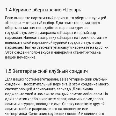
1.4 Куриное обертывание «Цезарь
Если вы ищете портативный вариант, то обертка с курицей
«Цезарь» — отличный выбор. Для приготовления этого
обертывания вам понадобятся
вареная куриная
грудка
Латук ромэн, заправка «Цезарь» и тертый сыр
пармезан. Нанесите заправку «Цезарь» на тортилью, затем
выложите слой нарезанной куриной грудки, латук и сыр
пармезан. Плотно сверните упаковку и нарежьте на кусочки.
Этот сэндвич полон вкуса и наверняка станет хитом на
вашей вечеринке.
1,5 Вегетарианский клубный сэндвич
Для ваших гостей-вегетарианцев вегетарианский клубный
сэндвич — восхитительный вариант. В этом сэндвиче много
свежих овощей и сливочного авокадо. Для начала
поджарьте хлеб и намажьте каждый ломтик майонезом. На
один ломтик хлеба выложите салат, ломтики помидоров,
ломтики огурцов, авокадо и сыр. Сверху положите другой
ломтик хлеба и разрежьте его на половинки или
четвертинки. Сочетание хрустящих овощей и сливочного