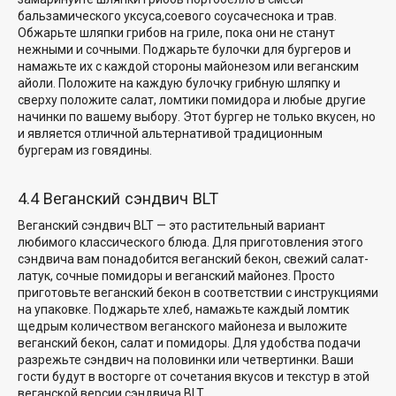
бальзамического уксуса,
соевого соуса
чеснока и трав.
Обжарьте шляпки грибов на гриле, пока они не станут
нежными и сочными
. Поджарьте булочки для бургеров и
намажьте их с каждой стороны майонезом или веганским
айоли. Положите на каждую булочку грибную шляпку и
сверху положите салат, ломтики помидора и любые другие
начинки по вашему выбору. Этот бургер не только вкусен, но
и является отличной альтернативой традиционным
бургерам из говядины.
4.4 Веганский сэндвич BLT
Веганский сэндвич BLT — это растительный вариант
любимого классического блюда. Для приготовления этого
сэндвича вам понадобится веганский бекон, свежий салат-
латук, сочные помидоры и веганский майонез. Просто
приготовьте веганский бекон в соответствии с инструкциями
на упаковке. Поджарьте хлеб, намажьте каждый ломтик
щедрым количеством веганского майонеза и выложите
веганский бекон, салат и помидоры. Для удобства подачи
разрежьте сэндвич на половинки или четвертинки. Ваши
гости будут в восторге от сочетания вкусов и текстур в этой
веганской версии сэндвича BLT.