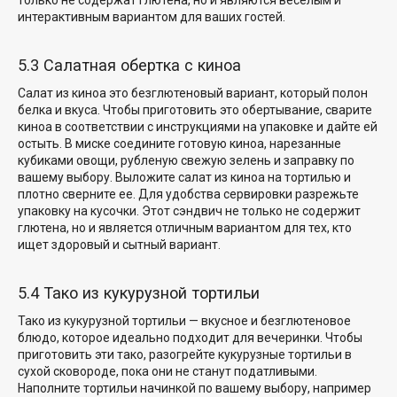
только не содержат глютена, но и являются веселым и
интерактивным вариантом для ваших гостей.
5.3 Салатная обертка с киноа
Салат из киноа
это безглютеновый вариант, который полон
белка и вкуса. Чтобы приготовить это обертывание, сварите
киноа в соответствии с инструкциями на упаковке и дайте ей
остыть. В миске соедините готовую киноа, нарезанные
кубиками овощи, рубленую свежую зелень и заправку по
вашему выбору. Выложите салат из киноа на тортилью и
плотно сверните ее. Для удобства сервировки разрежьте
упаковку на кусочки. Этот сэндвич не только не содержит
глютена, но и является отличным вариантом для тех, кто
ищет здоровый и сытный вариант.
5.4 Тако из кукурузной тортильи
Тако из кукурузной тортильи — вкусное и безглютеновое
блюдо, которое идеально подходит для вечеринки. Чтобы
приготовить эти тако, разогрейте кукурузные тортильи в
сухой сковороде, пока они не станут податливыми.
Наполните тортильи начинкой по вашему выбору, например