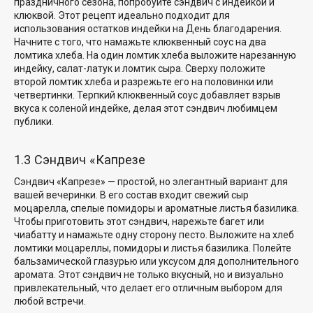
праздничного сезона, попробуйте сэндвич с индейкой и
клюквой. Этот рецепт идеально подходит для
использования остатков индейки на День благодарения.
Начните с того, что намажьте клюквенный соус на два
ломтика хлеба. На один ломтик хлеба выложите нарезанную
индейку, салат-латук и ломтик сыра. Сверху положите
второй ломтик хлеба и разрежьте его на половинки или
четвертинки. Терпкий клюквенный соус добавляет взрыв
вкуса к соленой индейке, делая этот сэндвич любимцем
публики.
1.3 Сэндвич «Капрезе
Сэндвич «Капрезе» — простой, но элегантный вариант для
вашей вечеринки. В его состав входит
свежий сыр
моцарелла
, спелые помидоры и ароматные листья базилика.
Чтобы приготовить этот сэндвич, нарежьте багет или
чиабатту и намажьте одну сторону песто. Выложите на хлеб
ломтики моцареллы, помидоры и листья базилика. Полейте
бальзамической глазурью или уксусом для дополнительного
аромата. Этот сэндвич не только вкусный, но и визуально
привлекательный, что делает его отличным выбором для
любой встречи.