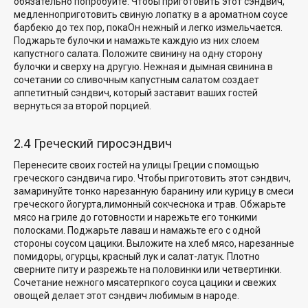
обязательно попробуйте. Чтобы приготовить этот сэндвич,
медленно
приготовить свиную лопатку в
a
ароматном соусе
барбекю до тех пор, пока
Он нежный и легко измельчается.
Поджарьте булочки и намажьте каждую из них слоем
капустного салата. Положите свинину на одну сторону
булочки и сверху на другую. Нежная и дымная свинина в
сочетании со сливочным капустным салатом создает
аппетитный сэндвич, который заставит ваших гостей
вернуться за второй порцией.
2.4 Греческий гиросэндвич
Перенесите своих гостей на улицы Греции с помощью
греческого сэндвича гиро. Чтобы приготовить этот сэндвич,
замаринуйте тонко нарезанную баранину или курицу в смеси
греческого йогурта,
лимонный сок
чеснока и трав. Обжарьте
мясо на гриле до готовности и нарежьте его тонкими
полосками. Поджарьте лаваш и намажьте его с одной
стороны соусом цацики. Выложите на хлеб мясо, нарезанные
помидоры, огурцы, красный лук и салат-латук. Плотно
сверните питу и разрежьте на половинки или четвертинки.
Сочетание
нежного мяса
терпкого соуса цацики и свежих
овощей делает этот сэндвич любимым в народе.