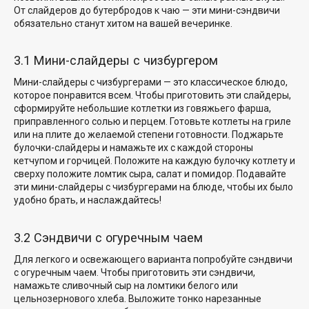
От слайдеров до бутербродов к чаю — эти мини-сэндвичи
обязательно станут хитом на вашей вечеринке.
3.1 Мини-слайдеры с чизбургером
Мини-слайдеры с чизбургерами — это классическое блюдо,
которое понравится всем. Чтобы приготовить эти слайдеры,
сформируйте небольшие котлетки
из говяжьего фарша,
приправленного
солью и перцем
. Готовьте котлеты на гриле
или на плите до желаемой степени готовности. Поджарьте
булочки-слайдеры и намажьте их с каждой стороны
кетчупом и горчицей. Положите на каждую булочку котлету и
сверху положите ломтик сыра, салат и помидор. Подавайте
эти мини-слайдеры с чизбургерами на блюде, чтобы их было
удобно брать, и наслаждайтесь!
3.2 Сэндвичи с огуречным чаем
Для легкого и освежающего варианта попробуйте сэндвичи
с огуречным чаем. Чтобы приготовить эти сэндвичи,
намажьте сливочный сыр на ломтики белого
или
цельнозернового хлеба
. Выложите тонко нарезанные