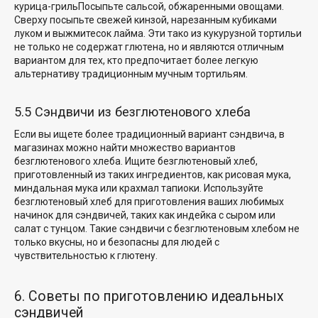
курица-гриль
Посыпьте сальсой, обжаренными овощами.
Сверху посыпьте свежей кинзой, нарезанным кубиками
луком и выжмите
сок лайма
. Эти тако из кукурузной тортильи
не только не содержат глютена, но и являются отличным
вариантом для тех, кто предпочитает более легкую
альтернативу традиционным мучным тортильям.
5.5 Сэндвичи из безглютенового хлеба
Если вы ищете более традиционный вариант сэндвича, в
магазинах можно найти множество вариантов
безглютенового хлеба. Ищите безглютеновый хлеб,
приготовленный из таких ингредиентов, как рисовая мука,
миндальная мука или крахмал тапиоки. Используйте
безглютеновый хлеб для приготовления ваших любимых
начинок для сэндвичей, таких как индейка с сыром или
салат с тунцом. Такие сэндвичи с безглютеновым хлебом не
только вкусны, но и безопасны для людей с
чувствительностью к глютену.
6. Советы по приготовлению идеальных
сэндвичей