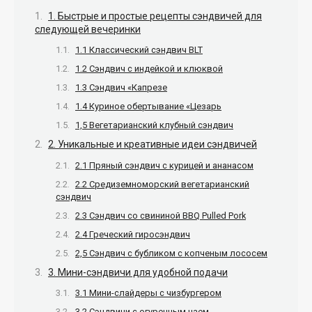
1. Быстрые и простые рецепты сэндвичей для
следующей вечеринки
1.1 Классический сэндвич BLT
1.2 Сэндвич с индейкой и клюквой
1.3 Сэндвич «Капрезе
1.4 Куриное обертывание «Цезарь
1,5 Вегетарианский клубный сэндвич
2. Уникальные и креативные идеи сэндвичей
2.1 Пряный сэндвич с курицей и ананасом
2.2 Средиземноморский вегетарианский
сэндвич
2.3 Сэндвич со свининой BBQ Pulled Pork
2.4 Греческий гиросэндвич
2,5 Сэндвич с бубликом с копченым лососем
3. Мини-сэндвичи для удобной подачи
3.1 Мини-слайдеры с чизбургером
3.2 Сэндвичи с огуречным чаем