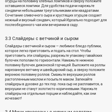
огурцы на половину хлебных ломтиков и сверху положите
оставшиеся ломтики. Для удобства подачи нарежьте
сэндвичи небольшими треугольниками или квадратами.
Сочетание сливочного сыра и хрустящих огурцов создает
нежный
и вкусный сэндвич, который
Идеально подходит для
послеобеденного чая или вечеринки в саду.
3.3 Слайдеры с ветчиной и сыром
Слайдеры с ветчиной и сыром — любимое блюдо публики,
которое легко приготовить и подать на стол. Чтобы
приготовить эти слайдеры, разрежьте упаковку гавайских
булочек пополам по горизонтали. Намажьте нижнюю
половину булочек дижонской горчицей. Выложите на роллы
нарезанную ветчину и швейцарский сыр, а сверху положите
верхнюю половину роллов. Смажьте верхушки роллов
растопленным маслом и посыпьте маком. Запекайте
слайдеры
в духовке до тех пор.
пока сыр не расплавится, а
верхушки не станут золотисто-коричневыми. Нарежьте
слайдеры на отдельные порции и наблюдайте, как они
исчезают!
3.4 Мини-круассаны с куриным салатом