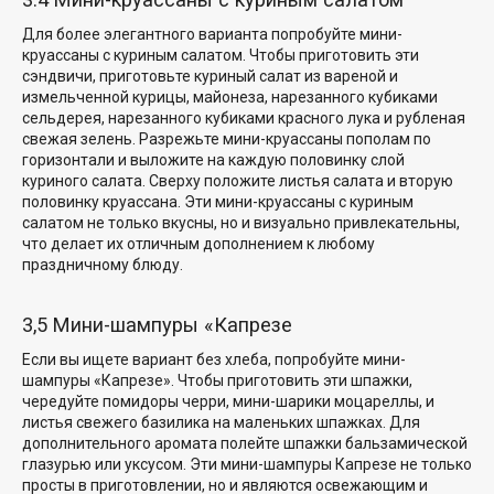
Для более элегантного варианта попробуйте
мини-
круассаны с куриным салатом
. Чтобы приготовить эти
сэндвичи, приготовьте куриный салат из вареной и
измельченной курицы, майонеза, нарезанного кубиками
сельдерея, нарезанного кубиками красного лука и
рубленая
свежая зелень
. Разрежьте мини-круассаны пополам по
горизонтали и выложите на каждую половинку слой
куриного салата. Сверху положите листья салата и вторую
половинку круассана. Эти мини-круассаны с куриным
салатом не только вкусны, но и визуально привлекательны,
что делает их отличным дополнением к любому
праздничному блюду.
3,5 Мини-шампуры «Капрезе
Если вы ищете вариант без хлеба, попробуйте мини-
шампуры «Капрезе». Чтобы приготовить эти шпажки,
чередуйте помидоры черри, мини-шарики моцареллы,
и
листья свежего базилика
на маленьких шпажках. Для
дополнительного аромата полейте шпажки бальзамической
глазурью или уксусом. Эти мини-шампуры Капрезе не только
просты в приготовлении, но и являются освежающим
и