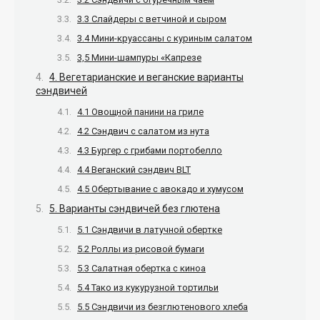
3.3 Слайдеры с ветчиной и сыром
3.4 Мини-круассаны с куриным салатом
3,5 Мини-шампуры «Капрезе
4. Вегетарианские и веганские варианты
сэндвичей
4.1 Овощной панини на гриле
4.2 Сэндвич с салатом из нута
4.3 Бургер с грибами портобелло
4.4 Веганский сэндвич BLT
4.5 Обертывание с авокадо и хумусом
5. Варианты сэндвичей без глютена
5.1 Сэндвичи в латучной обертке
5.2 Роллы из рисовой бумаги
5.3 Салатная обертка с киноа
5.4 Тако из кукурузной тортильи
5.5 Сэндвичи из безглютенового хлеба