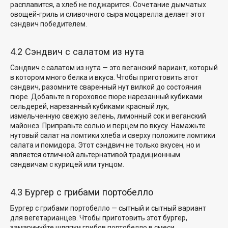
расплавится, а хлеб не поджарится. Сочетание дымчатых
овощей-гриль и сливочного сыра моцарелла делает этот
сэндвич победителем.
4.2 Сэндвич с салатом из нута
Сэндвич с салатом из нута — это
веганский вариант, который
в котором много белка и вкуса. Чтобы приготовить этот
сэндвич, разомните сваренный нут вилкой до состояния
пюре. Добавьте в гороховое пюре нарезанный кубиками
сельдерей, нарезанный кубиками красный лук,
измельченную свежую зелень, лимонный сок и веганский
майонез. Приправьте солью и перцем по вкусу. Намажьте
нутовый салат на ломтики хлеба и сверху положите ломтики
салата и помидора. Этот сэндвич не только вкусен, но и
является отличной альтернативой традиционным
сэндвичам с курицей или тунцом.
4.3 Бургер с грибами портобелло
Бургер с грибами портобелло — сытный и сытный вариант
для вегетарианцев. Чтобы приготовить этот бургер,
замаринуйте шляпки грибов портобелло в смеси