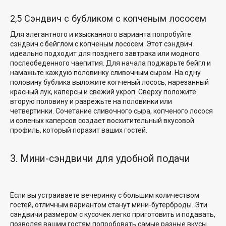
2,5 Сэндвич с бубликом с копченым лососем
Для элегантного и изысканного варианта попробуйте
сэндвич с бейглом с копченым лососем. Этот сэндвич
идеально подходит для позднего завтрака или модного
послеобеденного чаепития. Для начала поджарьте бейгл и
намажьте каждую половинку сливочным сыром. На одну
половину бублика выложите копченый лосось, нарезанный
красный лук, каперсы и свежий укроп. Сверху положите
вторую половину и разрежьте на половинки или
четвертинки. Сочетание сливочного сыра, копченого лосося
и соленых каперсов создает восхитительный вкусовой
профиль, который поразит ваших гостей.
3. Мини-сэндвичи для удобной подачи
Если вы устраиваете вечеринку с большим количеством
гостей, отличным вариантом станут мини-бутерброды. Эти
сэндвичи размером с кусочек
легко приготовить и
подавать,
позволяя вашим гостям попробовать самые разные вкусы.