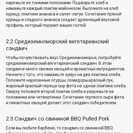
нарежьте ее тонкими полосками. Поджарьте хлеб и
намажьте каждый ломтик майонезом. Выложите на хлеб
курицу, ломтики ананаса и салат-латук. Сочетание пряной
курицы и сладкого ананаса создает дразнящий вкусовой
профиль, который поразит ваших гостей.
2.2 Средиземноморский вегетарианский
сэндвич
Чтобы почувствовать вкус Средиземноморья, попробуйте
средиземноморский вегетарианский сэндвич. В этом
сэндвиче много свежих овощей и ароматных ингредиентов.
Начните с того, что намажьте хумус на два ломтика хлеба.
Положите нарезанные огурцы, помидоры,
красный лук
,
жареный красный перец
и сыр фета на одном ломтике хлеба.
Сверху положите второй ломтик хлеба и разрежьте на
половинки или четвертинки. Сочетание терпкого сыра фета
и пикантных овощей делает этот сэндвич победителем.
2.3 Сэндвич со свининой BBQ Pulled Pork
Если вы любите барбекю, то
сэндвич со свининой BBQ