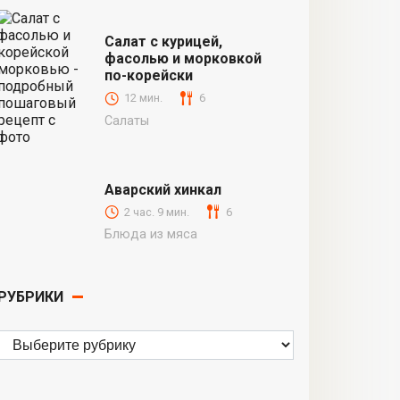
Салат с курицей,
фасолью и морковкой
по-корейски
12 мин.
6
Салаты
Аварский хинкал
2 час. 9 мин.
6
Блюда из мяса
РУБРИКИ
Рубрики