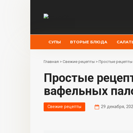
Перейти
к
контенту
СУПЫ
ВТОРЫЕ БЛЮДА
САЛАТ
Главная
>
Свежие рецепты
>
Простые рецепты
Простые рецепты домашних
вафельных пал
Свежие рецепты
29 декабря, 20