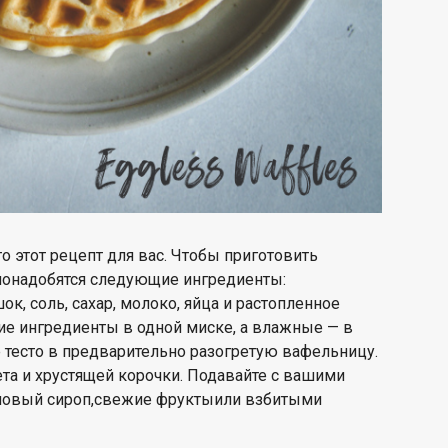
о этот рецепт для вас. Чтобы
приготовить
понадобятся следующие ингредиенты:
к, соль, сахар, молоко, яйца и растопленное
ие ингредиенты в одной миске, а влажные — в
 тесто в
предварительно разогретую вафельницу
.
ета и хрустящей корочки. Подавайте с вашими
новый сироп
,
свежие фрукты
или взбитыми