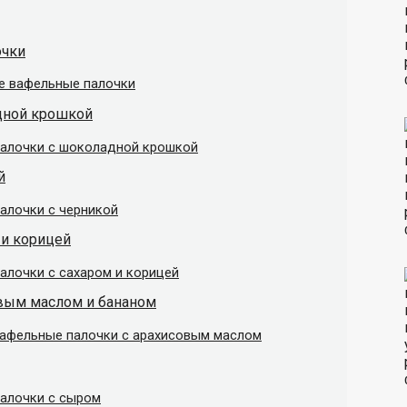
очки
ие вафельные палочки
дной крошкой
палочки с шоколадной крошкой
й
алочки с черникой
 и корицей
алочки с сахаром и корицей
овым маслом и бананом
вафельные палочки с арахисовым маслом
палочки с сыром