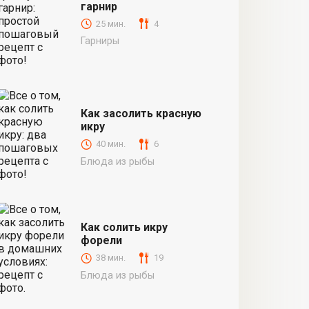
гарнир
25 мин.
4
Гарниры
Как засолить красную
икру
40 мин.
6
Блюда из рыбы
Как солить икру
форели
38 мин.
19
Блюда из рыбы