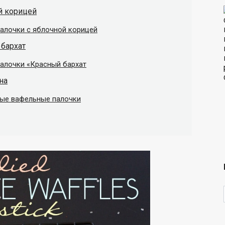
й корицей
алочки с яблочной корицей
 бархат
палочки «Красный бархат
на
вые вафельные палочки