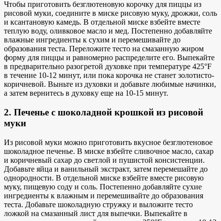
Чтобы приготовить безглютеновую корочку для пиццы из
рисовой муки, соедините в миске рисовую муку, дрожжи, соль
и ксантановую камедь. В отдельной миске взбейте вместе
теплую воду, оливковое масло и мед. Постепенно добавляйте
влажные ингредиенты к сухим и перемешивайте до
образования теста. Переложите тесто на смазанную жиром
форму для пиццы и равномерно распределите его. Выпекайте
в предварительно разогретой духовке при температуре 425°F
в течение 10-12 минут, или пока корочка не станет золотисто-
коричневой. Выньте из духовки и добавьте любимые начинки,
а затем вернитесь в духовку еще на 10-15 минут.
2. Печенье с шоколадной крошкой из рисовой
муки
Из рисовой муки можно приготовить вкусное безглютеновое
шоколадное печенье. В миске взбейте сливочное масло, сахар
и коричневый сахар до светлой и пушистой консистенции.
Добавьте яйца и ванильный экстракт, затем перемешайте до
однородности. В отдельной миске взбейте вместе рисовую
муку, пищевую соду и соль. Постепенно добавляйте сухие
ингредиенты к влажным и перемешивайте до образования
теста. Добавьте шоколадную стружку и выложите тесто
ложкой на смазанный лист для выпечки. Выпекайте в