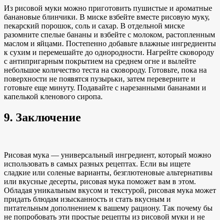
Из рисовой муки можно приготовить пушистые и ароматные
банановые блинчики. В миске взбейте вместе рисовую муку,
пекарский порошок, соль и сахар. В отдельной миске
разомните спелые бананы и взбейте с молоком, растопленным
маслом и яйцами. Постепенно добавьте влажные ингредиенты
к сухим и перемешайте до однородности. Нагрейте сковороду
с антипригарным покрытием на среднем огне и вылейте
небольшое количество теста на сковороду. Готовьте, пока на
поверхности не появятся пузырьки, затем переверните и
готовьте еще минуту. Подавайте с нарезанными бананами и
капелькой кленового сиропа.
9. Заключение
Рисовая мука — универсальный ингредиент, который можно
использовать в самых разных рецептах. Если вы ищете
сладкие или соленые варианты, безглютеновые альтернативы
или вкусные десерты, рисовая мука поможет вам в этом.
Обладая уникальным вкусом и текстурой, рисовая мука может
придать блюдам изысканность и стать вкусным и
питательным дополнением к вашему рациону. Так почему бы
не попробовать эти простые рецепты из рисовой муки и не