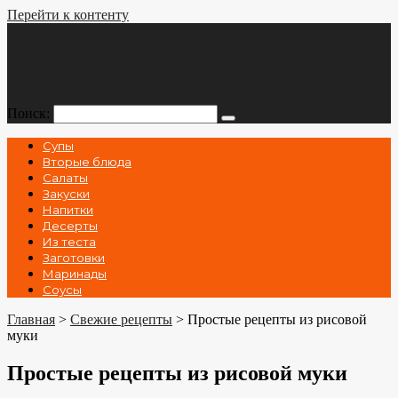
Перейти к контенту
Поиск:
Супы
Вторые блюда
Салаты
Закуски
Напитки
Десерты
Из теста
Заготовки
Маринады
Соусы
Главная
>
Свежие рецепты
>
Простые рецепты из рисовой
муки
Простые рецепты из рисовой муки