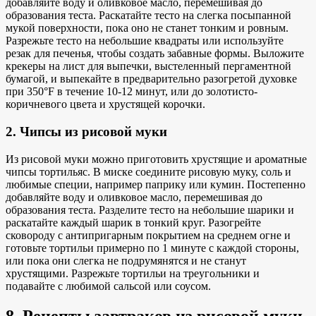
добавляйте воду и оливковое масло, перемешивая до
образования теста. Раскатайте тесто на слегка посыпанной
мукой поверхности, пока оно не станет тонким и ровным.
Разрежьте тесто на небольшие квадраты или используйте
резак для печенья, чтобы создать забавные формы. Выложите
крекеры на лист для выпечки, выстеленный пергаментной
бумагой, и выпекайте в предварительно разогретой духовке
при 350°F в течение 10-12 минут, или до золотисто-
коричневого цвета и хрустящей корочки.
2. Чипсы из рисовой муки
Из рисовой муки можно приготовить хрустящие и ароматные
чипсы тортильяс. В миске соедините рисовую муку, соль и
любимые специи, например паприку или кумин. Постепенно
добавляйте воду и оливковое масло, перемешивая до
образования теста. Разделите тесто на небольшие шарики и
раскатайте каждый шарик в тонкий круг. Разогрейте
сковороду с антипригарным покрытием на среднем огне и
готовьте тортильи примерно по 1 минуте с каждой стороны,
или пока они слегка не подрумянятся и не станут
хрустящими. Разрежьте тортильи на треугольники и
подавайте с любимой сальсой или соусом.
8. Рецепты завтраков из рисовой муки