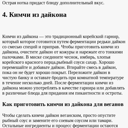
Острая нотка придаст блюду дополнительный вкус.
4. Кимчи из дайкона
Кимчи из дайкона — это традиционный
корейский гарнир,
который
которое готовится путем ферментации редьки дайкон
со смесью специй и приправ. Чтобы приготовить кимчи из
дайкона, очистите дайкон от кожуры и нарежьте его тонкими
палочками. В миске соедините чеснок, имбирь, хлопья
корейского красного перца,
рыбный соус
и сахар. Хорошо
перемешайте и добавьте дайкон. Втирайте смесь в дайкон,
пока он не будет хорошо покрыт. Переложите дайкон в
чистую банку и оставьте бродить
при комнатной температуре
в течение
несколько дней. После ферментации кимчи из
дайкона можно употреблять в качестве гарнира или добавлять
в различные блюда для придания им пикантности и остроты.
Как приготовить кимчи из дайкона для веганов
Чтобы сделать кимчи дайкон веганским, просто опустите
рыбный соус и замените его соевым соусом или тамари.
Остальные ингредиенты и
процесс ферментации остаются