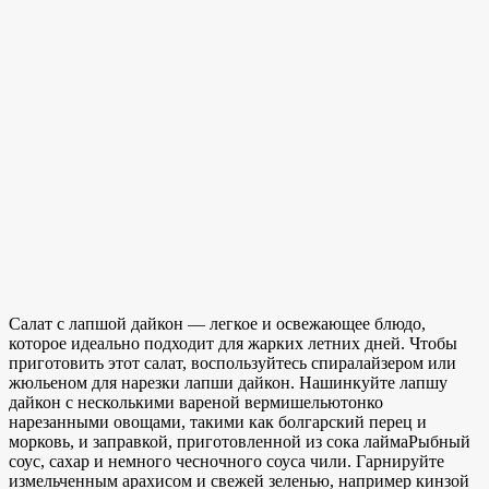
Салат с лапшой дайкон — легкое и освежающее блюдо,
которое идеально подходит для жарких летних дней. Чтобы
приготовить этот салат, воспользуйтесь спиралайзером или
жюльеном для нарезки лапши дайкон. Нашинкуйте лапшу
дайкон с несколькими
вареной вермишелью
тонко
нарезанными овощами, такими как болгарский перец и
морковь, и заправкой, приготовленной
из сока лайма
Рыбный
соус, сахар и немного чесночного соуса чили. Гарнируйте
измельченным арахисом и свежей зеленью, например кинзой