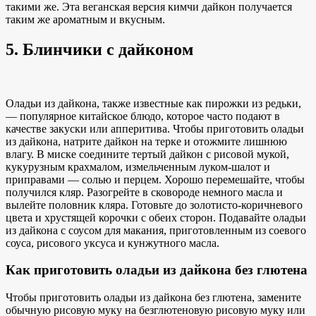
такими же.
Эта веганская версия
кимчи дайкон получается
таким же ароматным и вкусным.
5. Блинчики с дайконом
Оладьи из дайкона, также известные как пирожки из редьки,
— популярное китайское блюдо, которое часто подают в
качестве закуски или апперитива. Чтобы приготовить оладьи
из дайкона, натрите дайкон на терке и отожмите лишнюю
влагу. В миске соедините тертый дайкон с рисовой мукой,
кукурузным крахмалом, измельченным луком-шалот и
приправами — солью и перцем. Хорошо перемешайте, чтобы
получился кляр. Разогрейте в сковороде немного масла и
вылейте половник кляра. Готовьте
до золотисто-коричневого
цвета и
хрустящей корочки с обеих сторон. Подавайте оладьи
из дайкона с
соусом для макания, приготовленным
из соевого
соуса, рисового уксуса и кунжутного масла.
Как приготовить оладьи из дайкона без глютена
Чтобы приготовить оладьи из дайкона без глютена, замените
обычную рисовую муку на безглютеновую рисовую муку или