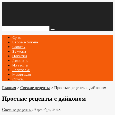
Перейти
к
контенту
Поиск:
Супы
Вторые блюда
Салаты
Закуски
Напитки
Десерты
Из теста
Заготовки
Маринады
Соусы
Главная
>
Свежие рецепты
>
Простые рецепты с дайконом
Простые рецепты с дайконом
Свежие рецепты
29 декабря, 2023