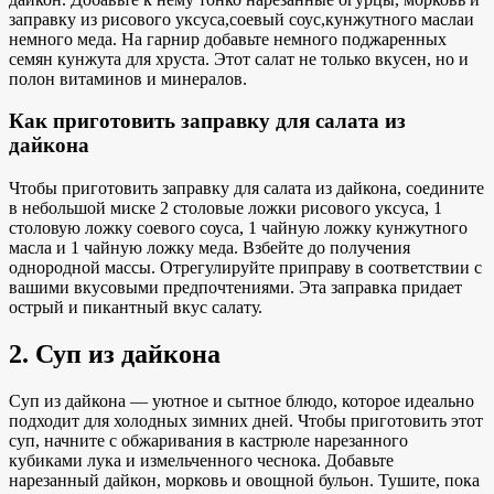
заправку из рисового уксуса,
соевый соус
,
кунжутного масла
и
немного меда. На гарнир добавьте немного поджаренных
семян кунжута для хруста. Этот салат не только вкусен, но и
полон витаминов и минералов.
Как приготовить заправку для салата из
дайкона
Чтобы приготовить заправку для салата из дайкона, соедините
в небольшой миске 2 столовые ложки рисового уксуса, 1
столовую ложку соевого соуса, 1 чайную ложку кунжутного
масла и 1 чайную ложку меда. Взбейте до получения
однородной массы. Отрегулируйте приправу в соответствии с
вашими вкусовыми предпочтениями. Эта заправка придает
острый
и пикантный вкус
салату.
2. Суп из дайкона
Суп из дайкона — уютное и сытное блюдо, которое идеально
подходит для холодных зимних дней. Чтобы приготовить этот
суп, начните с обжаривания в кастрюле нарезанного
кубиками лука и измельченного чеснока. Добавьте
нарезанный дайкон, морковь и овощной бульон. Тушите, пока