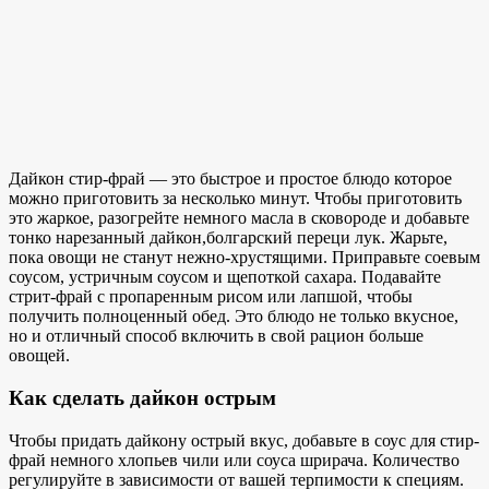
Дайкон стир-фрай — это
быстрое и простое блюдо
которое
можно
приготовить за несколько минут
. Чтобы приготовить
это жаркое, разогрейте
немного масла в
сковороде и добавьте
тонко нарезанный дайкон,
болгарский перец
и лук. Жарьте,
пока овощи не станут нежно-хрустящими. Приправьте соевым
соусом, устричным соусом и щепоткой сахара. Подавайте
стрит-фрай с пропаренным рисом или лапшой, чтобы
получить полноценный обед. Это блюдо не только вкусное,
но и отличный способ включить в свой рацион больше
овощей.
Как сделать дайкон острым
Чтобы придать дайкону острый вкус, добавьте в соус для стир-
фрай немного хлопьев чили или соуса шрирача. Количество
регулируйте в зависимости от вашей терпимости к специям.