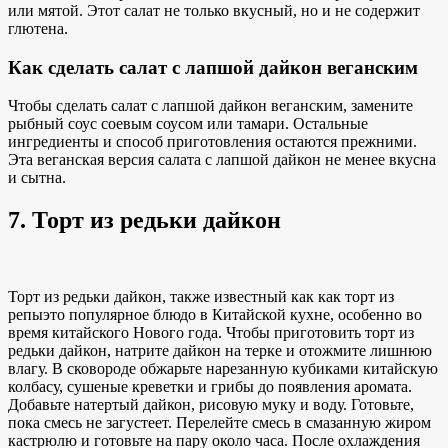
или мятой. Этот салат не только вкусный, но и не содержит
глютена.
Как сделать салат с лапшой дайкон веганским
Чтобы сделать салат с лапшой дайкон веганским, замените
рыбный соус соевым соусом или тамари. Остальные
ингредиенты и способ приготовления остаются прежними.
Эта веганская версия салата с лапшой дайкон не менее вкусна
и сытна.
7. Торт из редьки дайкон
Торт из редьки дайкон, также известный как
как торт из
репы
это
популярное блюдо в
Китайской кухне, особенно во
время китайского Нового года. Чтобы приготовить торт из
редьки дайкон, натрите дайкон на терке и отожмите лишнюю
влагу. В сковороде обжарьте нарезанную кубиками китайскую
колбасу, сушеные креветки и грибы до появления аромата.
Добавьте натертый дайкон, рисовую муку и воду. Готовьте,
пока смесь не загустеет. Перелейте смесь в смазанную жиром
кастрюлю и готовьте на пару около часа. После охлаждения