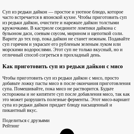
Суп из редьки дайкон — простое и уютное блюдо, которое
часто встречается в японской кухне. Чтобы приготовить суп
из редьки дайкон, очистите и нарежьте дайкон толстыми
кружочками. В кастрюле соедините ломтики дайкона с
бульоном даси, соевым соусом, мирином и щепоткой соли.
Варите до тех пор, пока дайкон не станет нежным. Подавайте
суп горячим и украсьте его
рубленым зеленым луком или
морскими водорослями. Этот суп не только вкусный, но и
отличный способ согреться в прохладный день.
Как приготовить суп из редьки дайкон с мисо
Чтобы приготовить суп из редьки дайкон с мисо, просто
добавьте ложку
пасты мисо в
после окончания приготовления
супа. Помешивайте, пока мисо не растворится. Будьте
осторожны и не кипятите суп после добавления мисо, так как
это может разрушить полезные ферменты. Этот мисо-вариант
супа из редьки дайкон придает блюду насыщенный и
пикантный вкус.
Поделиться с друзьями
Рейтинг