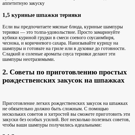
аппетитную закуску
1,5 куриные шпажки терияки
Если вы предпочитаете мясные блюда,
куриные шампуры
терияки — это
толпа
-удовольствие. Просто
замаринуйте
кубики куриной грудки
в смеси
соевого соуса
имбиря,
чеснока,
и коричневого сахара
. Нанизывайте курицу на
шампуры и готовьте на гриле или в духовке до готовности.
Сладкий
и соленые ароматы
соуса терияки делают
эти
шампуры неотразимыми.
2. Советы по приготовлению простых
рождественских закусок на шпажках
Приготовление легких рождественских закусок на шпажках
не обязательно должно быть сложным. С помощью
нескольких советов и хитростей вы сможете приготовить эти
закуски без особых усилий. Вот несколько полезных советов,
чтобы ваши шампуры получились идеальными: