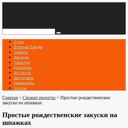
Перейти
к
контенту
Поиск:
Супы
Вторые блюда
Салаты
Закуски
Напитки
Десерты
Из теста
Заготовки
Маринады
Соусы
Главная
>
Свежие рецепты
>
Простые рождественские
закуски на шпажках
Простые рождественские закуски на
шпажках