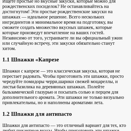
Ищете простые
но вкусные закуски, которые можно
для
рождественских посиделок? Не останавливайтесь на
достигнутом! Эти простые рождественские закуски на
шпажках — идеальное решение. Всего
нескольких
ингредиентов и
минимальное время на подготовку, вы
сможете создать множество
вкусных шпажек, которые
которые произведут впечатление на ваших гостей.
Независимо от того, устраиваете ли вы официальный ужин
или случайную встречу, эти закуски обязательно станут
хитом.
1.1 Шпажки «Капрезе
Шпажки с капрезе — это классическая закуска, которая не
перестает радовать. Чтобы приготовить эти шпажки, просто
чередуйте помидоры черри
,
шарики свежей моцареллы
,
и
листья базилика на
деревянных шпажках
. Полейте
бальзамической глазурью и
посыпать
солью и перцем
для
дополнительного аромата
. Эти шпажки не только визуально
привлекательны, но и наполнены ароматами лета.
1.2 Шпажки для антипасто
Шпажки для антипасто — это
отличный вариант для
тех, кто
любит пикантные вкусы
. Чтобы приготовить эти шпажки,