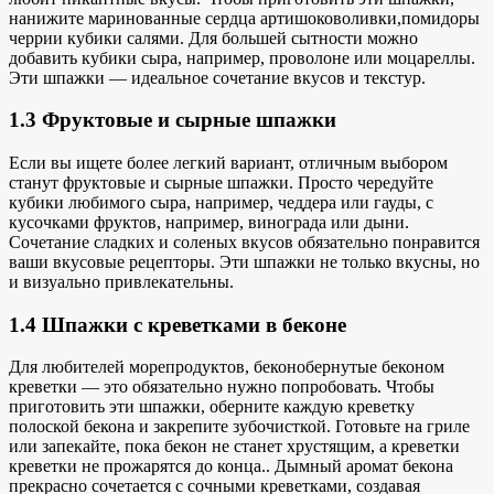
нанижите
маринованные сердца артишоков
оливки,
помидоры
черри
и кубики салями. Для большей сытности можно
добавить кубики сыра, например, проволоне или моцареллы.
Эти шпажки —
идеальное сочетание
вкусов и текстур.
1.3 Фруктовые и сырные шпажки
Если вы ищете более легкий вариант, отличным выбором
станут фруктовые и сырные шпажки. Просто чередуйте
кубики любимого сыра, например, чеддера или гауды, с
кусочками фруктов, например, винограда или дыни.
Сочетание
сладких и соленых вкусов
обязательно понравится
ваши вкусовые рецепторы
. Эти шпажки не только вкусны, но
и визуально привлекательны.
1.4 Шпажки с креветками в беконе
Для любителей морепродуктов
, бекон
обернутые беконом
креветки — это
обязательно нужно попробовать. Чтобы
приготовить эти шпажки, оберните каждую
креветку
полоской
бекона и закрепите зубочисткой. Готовьте на гриле
или запекайте, пока бекон не станет хрустящим, а креветки
креветки не прожарятся до конца.
.
Дымный аромат
бекона
прекрасно сочетается с сочными креветками, создавая